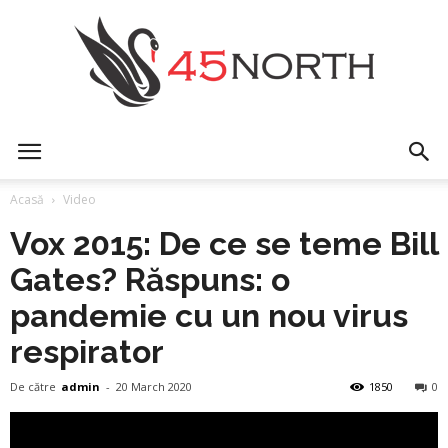
45north
Acasă
Video
Vox 2015: De ce se teme Bill
Gates? Răspuns: o
pandemie cu un nou virus
respirator
De către
admin
-
20 March 2020
1850
0