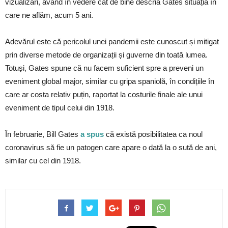
vizualizări, având în vedere cât de bine descria Gates situația în
care ne aflăm, acum 5 ani.
Adevărul este că pericolul unei pandemii este cunoscut și mitigat
prin diverse metode de organizații și guverne din toată lumea.
Totuși, Gates spune că nu facem suficient spre a preveni un
eveniment global major, similar cu gripa spaniolă, în condițiile în
care ar costa relativ puțin, raportat la costurile finale ale unui
eveniment de tipul celui din 1918.
În februarie, Bill Gates
a spus
că există posibilitatea ca noul
coronavirus să fie un patogen care apare o dată la o sută de ani,
similar cu cel din 1918.