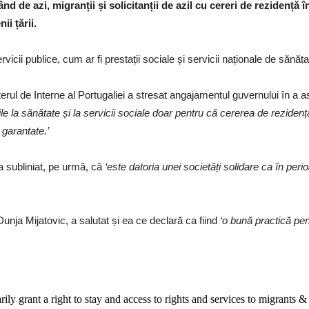
d de azi, migranții și solicitanții de azil cu cereri de rezidență î
ii țării.
vicii publice, cum ar fi prestații sociale și servicii naționale de sănăta
rul de Interne al Portugaliei a stresat angajamentul guvernului în a asi
urile la sănătate și la servicii sociale doar pentru că cererea de rezi
 garantate.’
 a subliniat, pe urmă, că
‘este datoria unei societăți solidare ca în per
nja Mijatovic, a salutat și ea ce declară ca fiind
‘o bună practică pen
ily grant a right to stay and access to rights and services to migrants