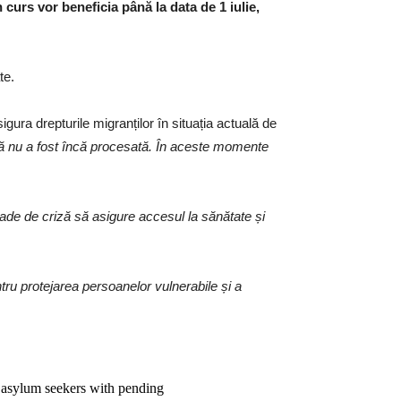
n curs vor beneficia până la data de 1 iulie,
te.
gura drepturile migranților în situația actuală de
dență nu a fost încă procesată. În aceste momente
ioade de criză să asigure accesul la sănătate și
tru protejarea persoanelor vulnerabile și a
 & asylum seekers with pending