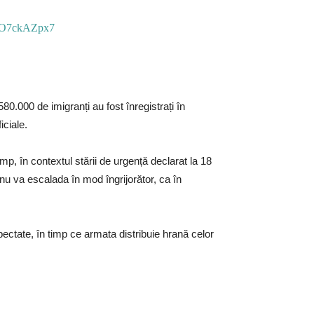
o/oO7ckAZpx7
80.000 de imigranți au fost înregistrați în
iciale.
mp, în contextul stării de urgență declarat la 18
 nu va escalada în mod îngrijorător, ca în
pectate, în timp ce armata distribuie hrană celor