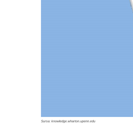
Sursa: knowledge.wharton.upenn.edu