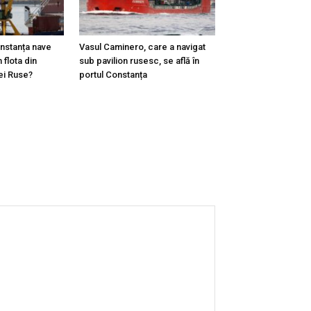
onstanța nave
Vasul Caminero, care a navigat
 flota din
sub pavilion rusesc, se află în
ei Ruse?
portul Constanța