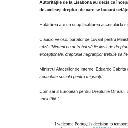
Autoritățile de la Lisabona au decis ca începân
de aceleași drepturi de care se bucură cetățen
Hotărârea are ca scop facilitarea accesului la ser
Claudio Veloso, purtător de cuvânt pentru Ministe
criză:
‘Nimeni nu ar trebui să fie lipsit de drept
excepționale, drepturile migranților trebuie să fie
Ministrul Afacerilor de Interne, Eduardo Cabrita
securitate socială pentru migranți.’
Comisarul European pentru Drepturile Omului, Du
societății.
‘
I welcome Portugal's decision to temporar