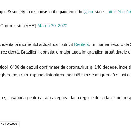
ople & society in response to the pandemic in
@coe
states.
https://t.c
(@CommissionerHR)
March 30, 2020
zidență la momentul actual, dar potrivit
Reuters
, un număr record de 5
ezidență. Brazilienii constituie majoritatea imigranților, arată datele of
ticol, 6408 de cazuri confirmate de coronavirus și 140 decese. Între ti
eghere pentru a impune distanțarea socială și a se asigura că situația
orto și Lisabona pentru a supraveghea dacă regulile de izolare sunt res
SARS-CoV-2