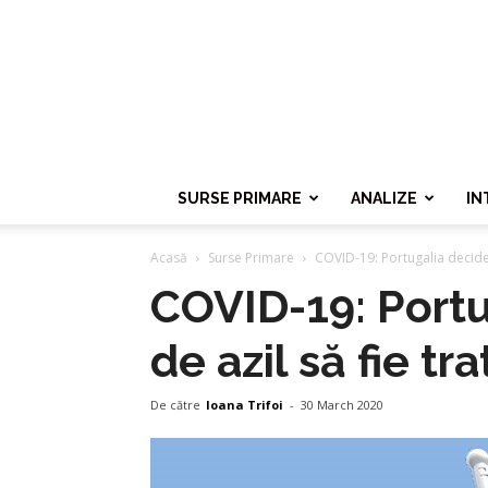
SURSE PRIMARE
ANALIZE
IN
Acasă
Surse Primare
COVID-19: Portugalia decide ca
COVID-19: Portug
de azil să fie t
De către
Ioana Trifoi
-
30 March 2020