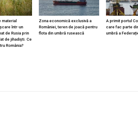
 material
Zona economică exclusivă a
A primit portul C
ișcare într-un
României, teren de joacă pentru
care fac parte din
at de Rusia prin
flota din umbră rusească
umbră a Federați
lat de jihadiști. Ce
ntru România?