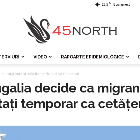
C
25.5
Bucharest
TERVIURI
VIDEO
RAPOARTE EPIDEMIOLOGICE
45north
 migranții și solicitanții de azil să fie tratați...
alia decide ca migranții
ratați temporar ca cetățe