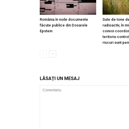
România în noile documente
Sute de tone de
făcute publice din Dosarele
radioactiv, în m
Epstein
convoi coordon
teritoriu contro
riscuri sunt pe
LĂSAȚI UN MESAJ