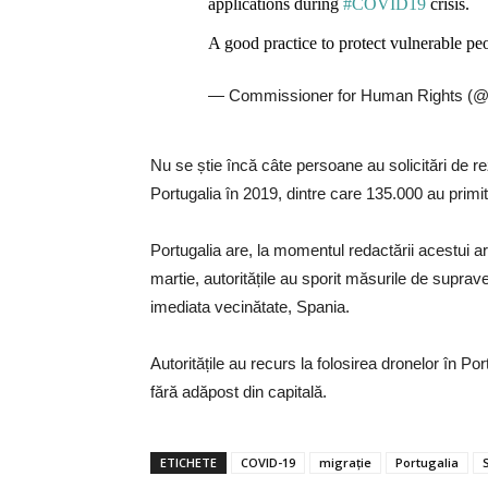
applications during
#COVID19
crisis.
A good practice to protect vulnerable pe
— Commissioner for Human Rights 
Nu se știe încă câte persoane au solicitări de re
Portugalia în 2019, dintre care 135.000 au primit r
Portugalia are, la momentul redactării acestui ar
martie, autoritățile au sporit măsurile de suprav
imediata vecinătate, Spania.
Autoritățile au recurs la folosirea dronelor în P
fără adăpost din capitală.
ETICHETE
COVID-19
migrație
Portugalia