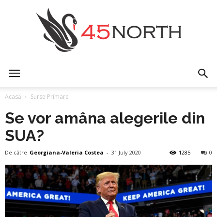
45north
Acasă
Surse Primare
Se vor amâna alegerile din
SUA?
De către
Georgiana-Valeria Costea
-
31 July 2020
1285
0