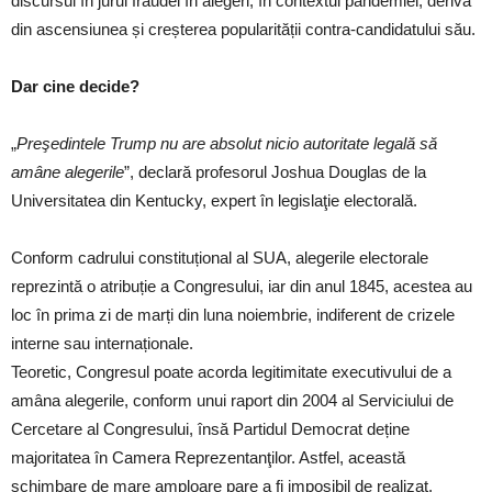
discursul în jurul fraudei în alegeri, în contextul pandemiei, derivă
din ascensiunea și creșterea popularității contra-candidatului său.
Dar cine decide?
„
Preşedintele Trump nu are absolut nicio autoritate legală să
amâne alegerile
”, declară profesorul Joshua Douglas de la
Universitatea din Kentucky, expert în legislaţie electorală.
Conform cadrului constituțional al SUA, alegerile electorale
reprezintă o atribuție a Congresului, iar din anul 1845, acestea au
loc în prima zi de marți din luna noiembrie, indiferent de crizele
interne sau internaționale.
Teoretic, Congresul poate acorda legitimitate executivului de a
amâna alegerile, conform unui raport din 2004 al Serviciului de
Cercetare al Congresului, însă Partidul Democrat deține
majoritatea în Camera Reprezentanţilor. Astfel, această
schimbare de mare amploare pare a fi imposibil de realizat.