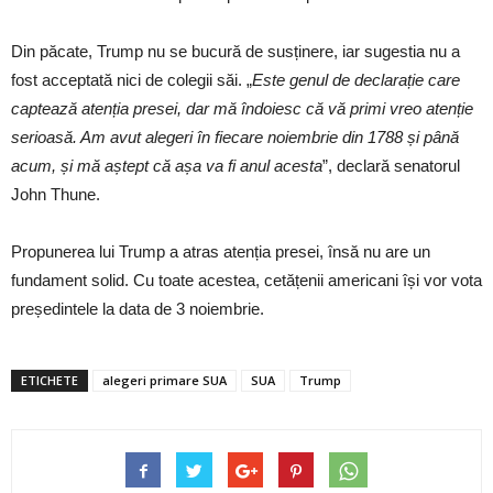
Din păcate, Trump nu se bucură de susținere, iar sugestia nu a
fost acceptată nici de colegii săi. „
Este genul de declarație care
captează atenția presei, dar mă îndoiesc că vă primi vreo atenție
serioasă. Am avut alegeri în fiecare noiembrie din 1788 și până
acum, și mă aștept că așa va fi anul acesta
”, declară senatorul
John Thune.
Propunerea lui Trump a atras atenția presei, însă nu are un
fundament solid. Cu toate acestea, cetățenii americani își vor vota
președintele la data de 3 noiembrie.
ETICHETE
alegeri primare SUA
SUA
Trump