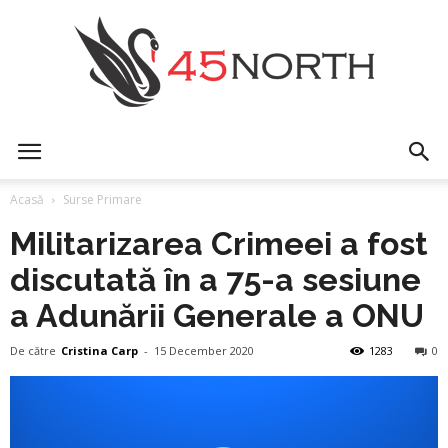
45north
Acasă
Surse Primare
Militarizarea Crimeei a fost
discutată în a 75-a sesiune
a Adunării Generale a ONU
De către
Cristina Carp
-
15 December 2020
1283
0