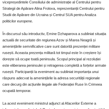
vicepreședintele Consiliului de administrație al Centrului pentru
Strategii de Apărare Alina Frolova, reprezentanții Centrului pentru
Studii de Apărare din Ucraina și Centrul SUA pentru Analiza
politicilor europene.
În discursul său introductiv, Emine Dzhaparova a subliniat situația
actuală de securitate din regiunea Azov și Marea Neagră și
amenințările semnificative care sunt datorită prezenței militare
rusești. Aceasta prezența militară tot timpul este în creștere își
dorește să ocupe toată peninsula. Scopul principal al rezoluției
este eliberarea peninsulei și retragerea completă a forțelor armate
rusești. Participanții la eveniment au subliniat importanța unui
răspuns adecvat la amenințările la adresa securității regionale
care decurg din acțiunile ilegale ale Federației Ruse în Crimeea
ocupată temporar.
La acest eveniment ministrul adjunct al Afacerilor Externe a