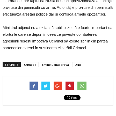
informat despre faptul că Rusia deseori aprovizionează autoritățile
pro-ruse din peninsulă cu arme. Autoritățile pro-ruse din peninsulă
efectuează arestări politice dar și confiscă armele opozanților.
Ministrul adjunct nu a ezitat să sublinieze că e foarte important ca
eforturile care se depun în ceea ce privește combaterea
agresiunii rusești împotriva Ucrainei să existe sprijin din partea
partenerilor externi în susținerea eliberării Crimeei.
ETICHETE
Crimeea
Emine Dzhaparova
ONU