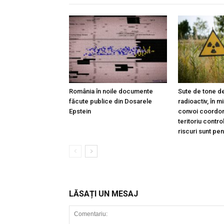
România în noile documente
Sute de tone de
făcute publice din Dosarele
radioactiv, în m
Epstein
convoi coordon
teritoriu contro
riscuri sunt pe
LĂSAȚI UN MESAJ