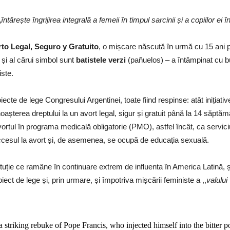
„
întărește îngrijirea integrală a femeii în timpul sarcinii și a copiilor ei î
to Legal, Seguro y Gratuito
, o mișcare născută în urmă cu 15 ani p
 și al cărui simbol sunt
batistele verzi
(pañuelos) – a întâmpinat cu bu
iste.
oiecte de lege Congresului Argentinei, toate fiind respinse: atât inițiativ
așterea dreptului la un avort legal, sigur și gratuit până la 14 săptă
avortul în programa medicală obligatorie (PMO), astfel încât, ca servici
ccesul la avort și, de asemenea, se ocupă de educația sexuală.
tituție ce ramâne în continuare extrem de influenta în America Latină,
iect de lege și, prin urmare, și împotriva mișcării feministe a ,,
valului
a striking rebuke of Pope Francis, who injected himself into the bitter p