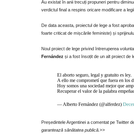
Au existat în anii trecuți propuneri pentru dimin
verdictul final a respins oricare modificare a legii
De data aceasta, proiectul de lege a fost aprobat î
foarte criticat de mișcările feministe) și sprijinul
Noul proiect de lege privind întreruperea voluntar
Fernández
și a fost însoțit de un alt proiect de 
El aborto seguro, legal y gratuito es ley.
A ello me comprometí que fuera en los d
Hoy somos una sociedad mejor que amplía
Recuperar el valor de la palabra empeña
— Alberto Fernández (@alferdez)
Dece
Președintele Argentinei a comentat pe Twitter d
garantează sănătatea publică.
>>