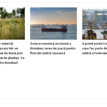
 material
Zona economică exclusivă a
A primit portul C
ișcare într-un
României, teren de joacă pentru
care fac parte din
at de Rusia prin
flota din umbră rusească
umbră a Federați
lat de jihadiști. Ce
ntru România?