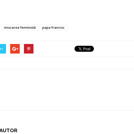
miscarea feministă
papa francisc
er
I AUTOR