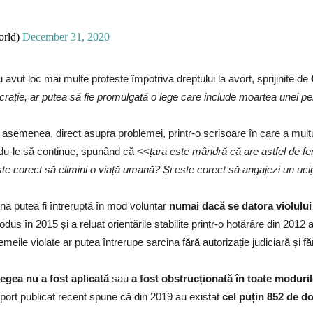
orld)
December 31, 2020
avut loc mai multe proteste împotriva dreptului la avort, sprijinite de
crație, ar putea să fie promulgată o lege care include moartea unei pe
de asemenea, direct asupra problemei, printr-o scrisoare în care a mulț
ându-le să continue, spunând că <<
țara este mândră că are astfel de f
te corect să elimini o viață umană? Și este corect să angajezi un uc
cina putea fi întreruptă în mod voluntar
numai dacă se datora violulu
trodus în 2015 și a reluat orientările stabilite printr-o hotărâre din 201
ile violate ar putea întrerupe sarcina fără autorizație judiciară și făr
 legea nu a fost aplicată
sau
a fost obstrucționată în toate moduri
aport publicat recent spune că din 2019 au existat
cel puțin 852 de d