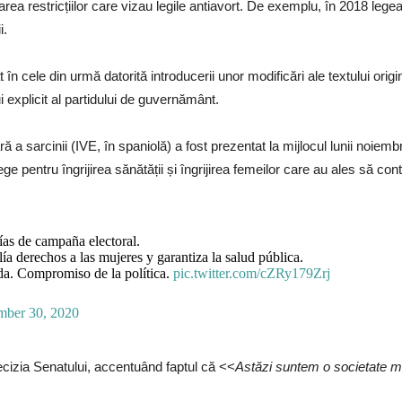
uarea restricțiilor care vizau legile antiavort. De exemplu, în 2018 leg
i.
n cele din urmă datorită introducerii unor modificări ale textului origin
ui explicit al partidului de guvernământ.
ă a sarcinii (IVE, în spaniolă) a fost prezentat la mijlocul lunii noiem
lege pentru îngrijirea sănătății și îngrijirea femeilor care au ales să con
ías de campaña electoral.
 derechos a las mujeres y garantiza la salud pública.
da. Compromiso de la política.
pic.twitter.com/cZRy179Zrj
mber 30, 2020
ecizia Senatului, accentuând faptul că <<
Astăzi suntem o societate ma