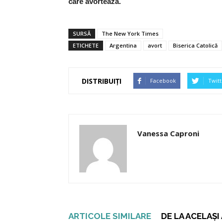
care avortează.
SURSĂ
The New York Times
ETICHETE
Argentina
avort
Biserica Catolică
DISTRIBUIȚI
Facebook
Twitt
Vanessa Caproni
ARTICOLE SIMILARE
DE LA ACELAȘ