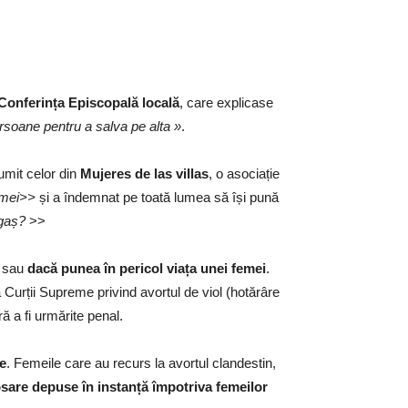
Conferința Episcopală locală
, care explicase
rsoane pentru a salva pe alta »
.
umit celor din
Mujeres de las villas
, o asociație
emei>>
și a îndemnat pe toată lumea să își pună
igaș?
>>
i
sau
dacă punea în pericol viața unei femei
.
2 a Curții Supreme privind avortul de viol (hotărâre
ă a fi urmărite penal.
le
. Femeile care au recurs la avortul clandestin,
osare depuse în instanță împotriva femeilor