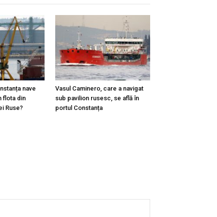
onstanța nave
Vasul Caminero, care a navigat
 flota din
sub pavilion rusesc, se află în
ei Ruse?
portul Constanța