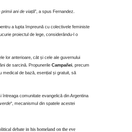
n primii ani de viață
”, a spus Fernandez.
entru a lupta împreună cu colectivele feministe
curie proiectul de lege, considerându-l o
ele lor anterioare, cât și cele ale guvernului
mâni de sarcină. Propunerile
Campañei
, precum
u medical de bază, esențial și gratuit, să
 și întreaga comunitate evangelică din Argentina
 verde
“, mecanismul din spatele acestei
olitical debate in his homeland on the eve