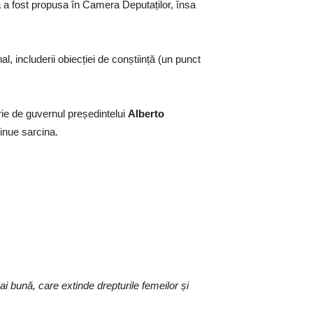
ea a fost propusa în Camera Deputaților, însa
al, includerii obiecției de conștiință (un punct
brie de guvernul președintelui
Alberto
tinue sarcina.
i bună, care extinde drepturile femeilor și