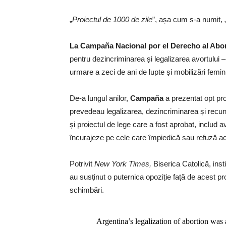
„
Proiectul de 1000 de zile
”, așa cum s-a numit, 
La Campaña Nacional por el Derecho al Abor
pentru dezincriminarea și legalizarea avortului –
urmare a zeci de ani de lupte și mobilizări femin
De-a lungul anilor,
Campaña
a prezentat opt ​​pr
prevedeau legalizarea, dezincriminarea și recuno
și proiectul de lege care a fost aprobat, includ 
încurajeze pe cele care împiedică sau refuză a
Potrivit
New York Times,
Biserica Catolică, ins
au susținut o puternica opoziție față de acest pro
schimbări.
Argentina’s legalization of abortion was 