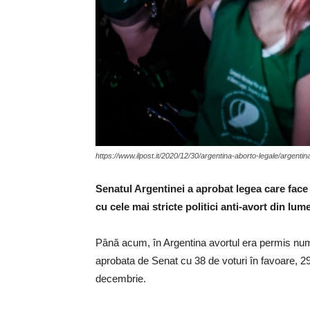
https://www.ilpost.it/2020/12/30/argentina-aborto-legale/argentin
Senatul Argentinei a aprobat legea care face 
cu cele mai stricte politici anti-avort din lume
Până acum, în Argentina avortul era permis numai
aprobata de Senat cu 38 de voturi în favoare, 29 
decembrie.