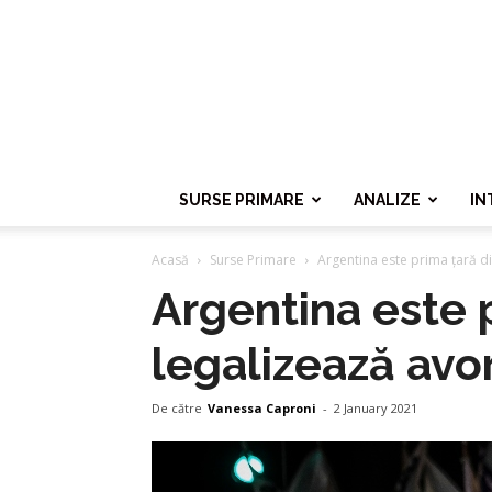
SURSE PRIMARE
ANALIZE
IN
Acasă
Surse Primare
Argentina este prima țară di
Argentina este 
legalizează avo
De către
Vanessa Caproni
-
2 January 2021