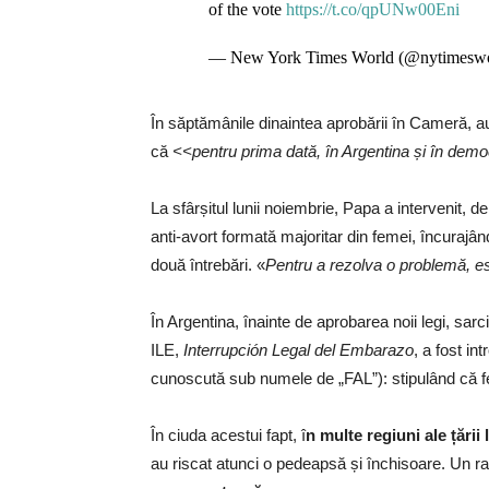
of the vote
https://t.co/qpUNw00Eni
— New York Times World (@nytimesw
În săptămânile dinaintea aprobării în Cameră, au 
că
<<pentru prima dată, în Argentina și în demo
La sfârșitul lunii noiembrie, Papa a intervenit, 
anti-avort formată majoritar din femei, încuraj
două întrebări. «
Pentru a rezolva o problemă, es
În Argentina, înainte de aprobarea noii legi, sar
ILE,
Interrupción Legal del Embarazo
, a fost in
cunoscută sub numele de „FAL”): stipulând că feme
În ciuda acestui fapt, î
n multe regiuni ale țării
au riscat atunci o pedeapsă și închisoare. Un r