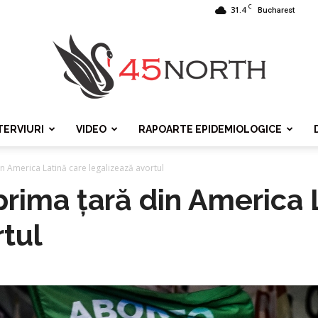
C
31.4
Bucharest
TERVIURI
VIDEO
RAPOARTE EPIDEMIOLOGICE
45north
n America Latină care legalizează avortul
prima țară din America 
rtul