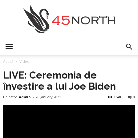
45north
Acasă
Video
LIVE: Ceremonia de
învestire a lui Joe Biden
De către
admin
-
20 January 2021
1348
0