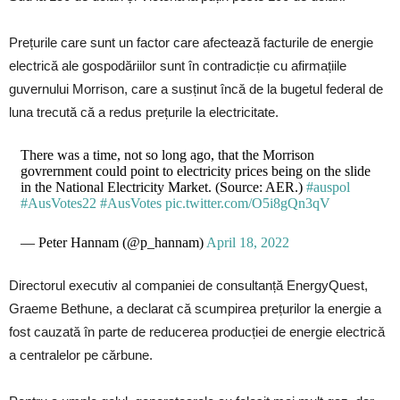
Prețurile care sunt un factor care afectează facturile de energie
electrică ale gospodăriilor sunt în contradicție cu afirmațiile
guvernului Morrison, care a susținut încă de la bugetul federal de
luna trecută că a redus prețurile la electricitate.
There was a time, not so long ago, that the Morrison
govrernment could point to electricity prices being on the slide
in the National Electricity Market. (Source: AER.)
#auspol
#AusVotes22
#AusVotes
pic.twitter.com/O5i8gQn3qV
— Peter Hannam (@p_hannam)
April 18, 2022
Directorul executiv al companiei de consultanță EnergyQuest,
Graeme Bethune, a declarat că scumpirea prețurilor la energie a
fost cauzată în parte de reducerea producției de energie electrică
a centralelor pe cărbune.