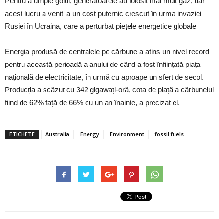
Pentru a umple golul, generatoarele au folosit mai mult gaz, dar
acest lucru a venit la un cost puternic crescut în urma invaziei
Rusiei în Ucraina, care a perturbat piețele energetice globale.
Energia produsă de centralele pe cărbune a atins un nivel record
pentru această perioadă a anului de când a fost înființată piața
națională de electricitate, în urmă cu aproape un sfert de secol.
Producția a scăzut cu 342 gigawați-oră, cota de piață a cărbunelui
fiind de 62% față de 66% cu un an înainte, a precizat el.
ETICHETE
Australia
Energy
Environment
fossil fuels