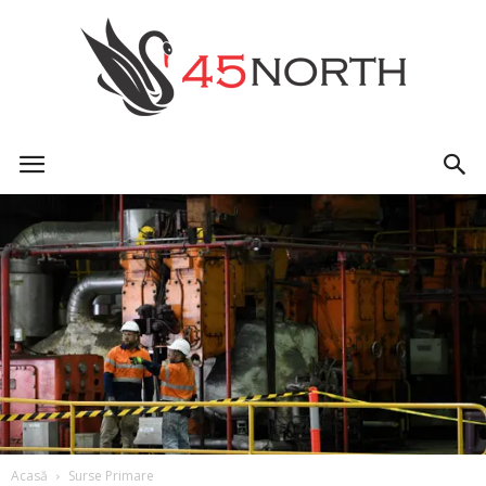
45north
Acasă
Surse Primare