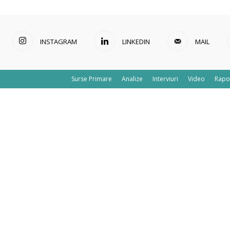
INSTAGRAM
LINKEDIN
MAIL
Surse Primare
Analize
Interviuri
Video
Rapo