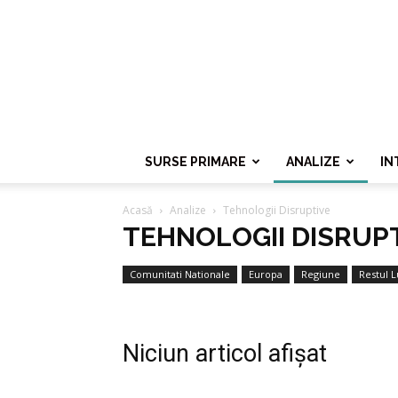
SURSE PRIMARE
ANALIZE
IN
Acasă
Analize
Tehnologii Disruptive
TEHNOLOGII DISRUP
Comunitati Nationale
Europa
Regiune
Restul L
Niciun articol afișat