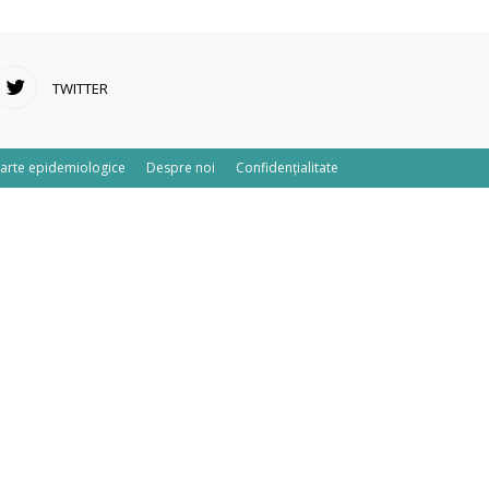
TWITTER
arte epidemiologice
Despre noi
Confidențialitate