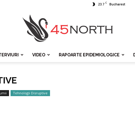
C
23.7
Bucharest
TERVIURI
VIDEO
RAPOARTE EPIDEMIOLOGICE
45north
TIVE
umii
Tehnologii Disruptive