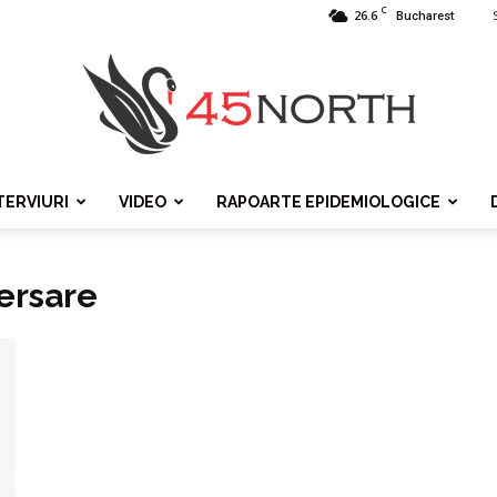
C
26.6
Bucharest
TERVIURI
VIDEO
RAPOARTE EPIDEMIOLOGICE
45north
versare