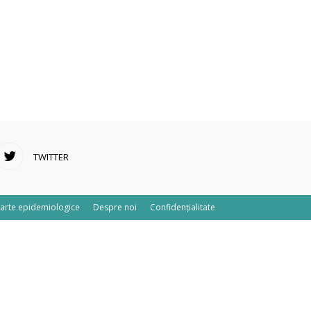
TWITTER
arte epidemiologice
Despre noi
Confidențialitate