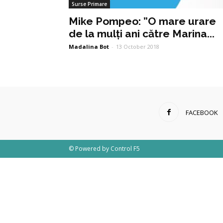
Surse Primare
Mike Pompeo: ”O mare urare
de la mulți ani către Marina...
Madalina Bot
-
13 October 2018
FACEBOOK
© Powered by
Control F5