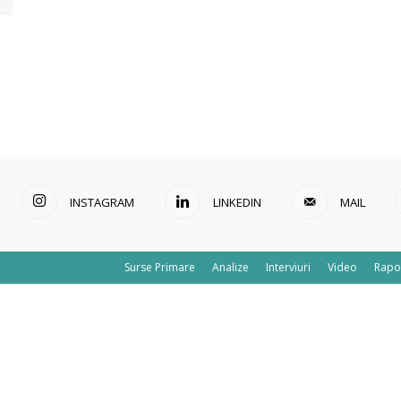
INSTAGRAM
LINKEDIN
MAIL
Surse Primare
Analize
Interviuri
Video
Rapo