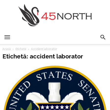
45north
Acasă
Etichete
Accident laborator
Etichetă: accident laborator