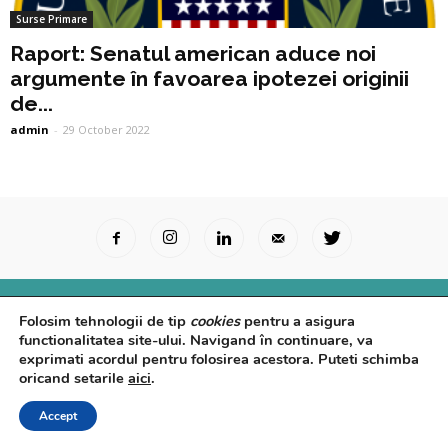
Surse Primare
Raport: Senatul american aduce noi
argumente în favoarea ipotezei originii
de...
admin
-
29 October 2022
Surse Primare
Analize
Interviuri
Video
Folosim tehnologii de tip
cookies
pentru a asigura
Rapoarte epidemiologice
Despre noi
Confidențialitate
functionalitatea site-ului. Navigand în continuare, va
exprimati acordul pentru folosirea acestora. Puteti schimba
© Powered by
Control F5
oricand setarile
aici
.
Accept