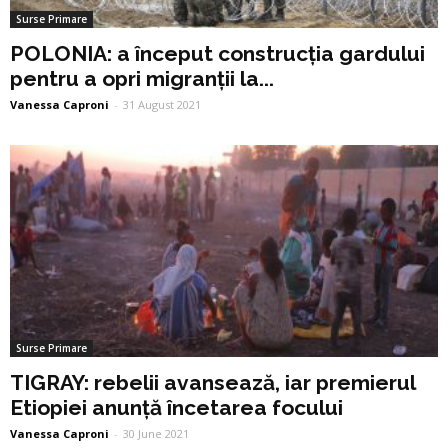
Surse Primare
POLONIA: a început construcția gardului
pentru a opri migranții la...
Vanessa Caproni
-
31 August 2021
Surse Primare
TIGRAY: rebelii avansează, iar premierul
Etiopiei anunță încetarea focului
Vanessa Caproni
-
30 June 2021