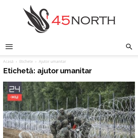
45north
Acasă
Etichete
Ajutor umanitar
Etichetă: ajutor umanitar