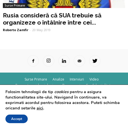
Surse Primare
Rusia consideră că SUA trebuie să
organizeze o întâlnire între cei...
Roberto Zamfir
-
20 May 2019
Surse Primare
Analize
Interviuri
Video
Rapoarte epidemiologice
Despre noi
Confidențialitate
Folosim tehnologii de tip
cookies
pentru a asigura
© Powered by
Control F5
functionalitatea site-ului. Navigand în continuare, va
exprimati acordul pentru folosirea acestora. Puteti schimba
oricand setarile
aici
.
Accept