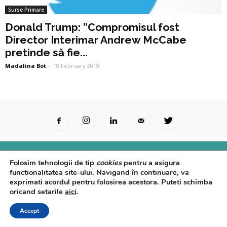
Surse Primare
Donald Trump: ”Compromisul fost
Director Interimar Andrew McCabe
pretinde să fie...
Madalina Bot
-
18 February 2019
Surse Primare
Analize
Interviuri
Video
Folosim tehnologii de tip
cookies
pentru a asigura
Rapoarte epidemiologice
Despre noi
Confidențialitate
functionalitatea site-ului. Navigand în continuare, va
exprimati acordul pentru folosirea acestora. Puteti schimba
© Powered by
Control F5
oricand setarile
aici
.
Accept