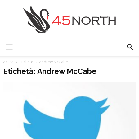
45north
Acasă
Etichete
Andrew McCabe
Etichetă: Andrew McCabe