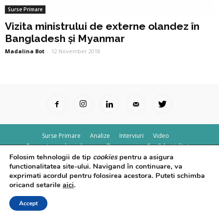
Surse Primare
Vizita ministrului de externe olandez în
Bangladesh și Myanmar
Madalina Bot
-
12 November 2018
Surse Primare
Analize
Interviuri
Video
Rapoarte epidemiologice
Despre noi
Confidențialitate
Folosim tehnologii de tip
cookies
pentru a asigura
© Powered by
Control F5
functionalitatea site-ului. Navigand în continuare, va
exprimati acordul pentru folosirea acestora. Puteti schimba
oricand setarile
aici
.
Accept