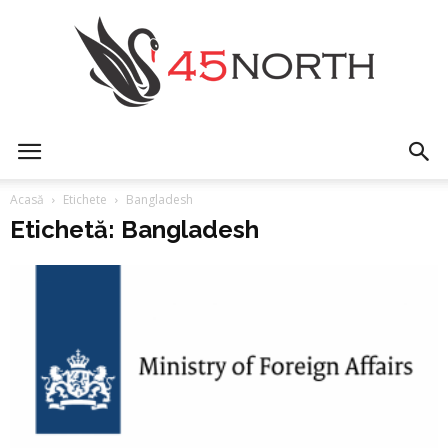
45north
Acasă
Etichete
Bangladesh
Etichetă: Bangladesh