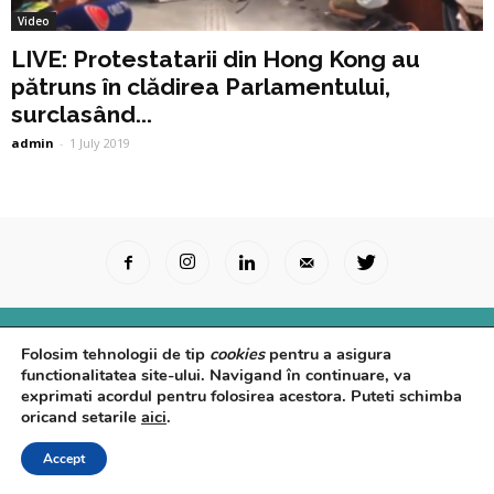
Video
LIVE: Protestatarii din Hong Kong au
pătruns în clădirea Parlamentului,
surclasând...
admin
-
1 July 2019
Surse Primare
Analize
Interviuri
Video
Folosim tehnologii de tip
cookies
pentru a asigura
Rapoarte epidemiologice
Despre noi
Confidențialitate
functionalitatea site-ului. Navigand în continuare, va
exprimati acordul pentru folosirea acestora. Puteti schimba
© Powered by
Control F5
oricand setarile
aici
.
Accept