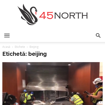
45north
Acasă
Etichete
Beijing
Etichetă: beijing