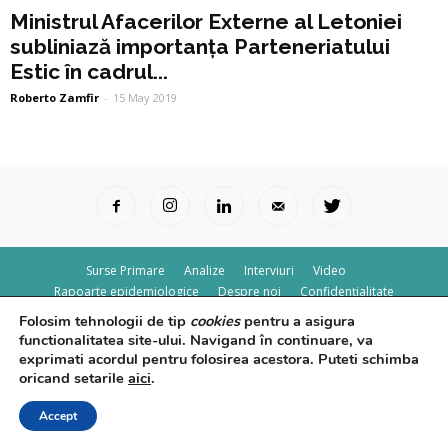
Ministrul Afacerilor Externe al Letoniei
subliniază importanța Parteneriatului
Estic în cadrul...
Roberto Zamfir
-
15 May 2019
Surse Primare
Analize
Interviuri
Video
Rapoarte epidemiologice
Despre noi
Confidențialitate
Folosim tehnologii de tip
cookies
pentru a asigura
© Powered by
Control F5
functionalitatea site-ului. Navigand în continuare, va
exprimati acordul pentru folosirea acestora. Puteti schimba
oricand setarile
aici
.
Accept