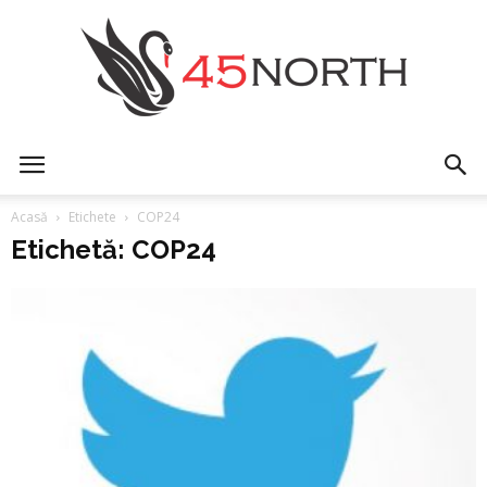
45north
Acasă
Etichete
COP24
Etichetă: COP24