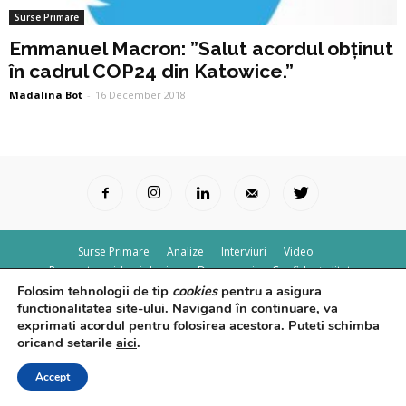
Surse Primare
Emmanuel Macron: ”Salut acordul obținut
în cadrul COP24 din Katowice.”
Madalina Bot
-
16 December 2018
Surse Primare
Analize
Interviuri
Video
Rapoarte epidemiologice
Despre noi
Confidențialitate
Folosim tehnologii de tip
cookies
pentru a asigura
© Powered by
Control F5
functionalitatea site-ului. Navigand în continuare, va
exprimati acordul pentru folosirea acestora. Puteti schimba
oricand setarile
aici
.
Accept