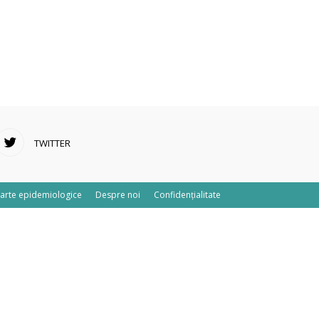
TWITTER
arte epidemiologice
Despre noi
Confidențialitate