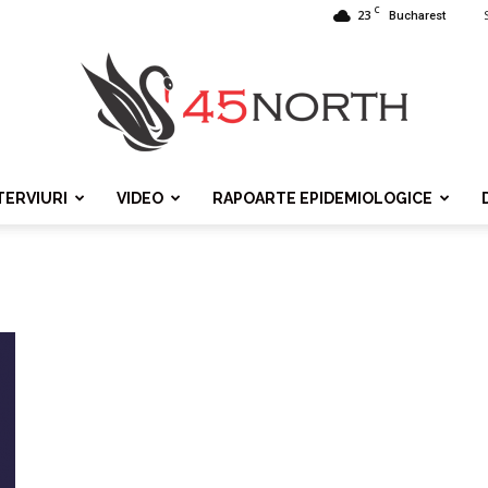
C
23
Bucharest
TERVIURI
VIDEO
RAPOARTE EPIDEMIOLOGICE
45north