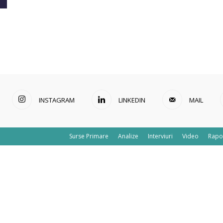
INSTAGRAM
LINKEDIN
MAIL
Surse Primare
Analize
Interviuri
Video
Rapo