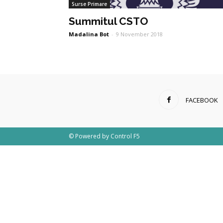
Surse Primare
Summitul CSTO
Madalina Bot
-
9 November 2018
FACEBOOK
© Powered by
Control F5