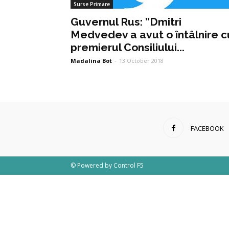
Surse Primare
Guvernul Rus: ”Dmitri
Medvedev a avut o întâlnire c
premierul Consiliului...
Madalina Bot
-
13 October 2018
FACEBOOK
© Powered by
Control F5