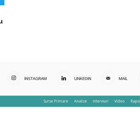
u
INSTAGRAM
LINKEDIN
MAIL
Surse Primare
Analize
Interviuri
Video
Rapo