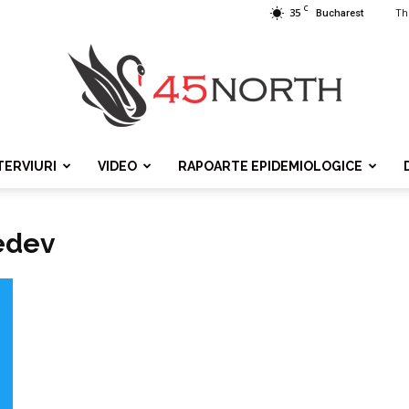
C
35
Th
Bucharest
TERVIURI
VIDEO
RAPOARTE EPIDEMIOLOGICE
45north
edev