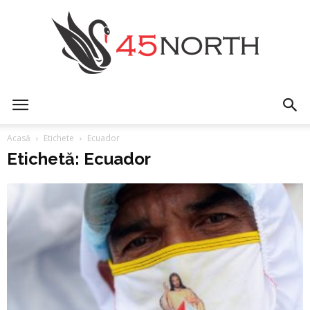
45north
Acasă
Etichete
Ecuador
Etichetă: Ecuador