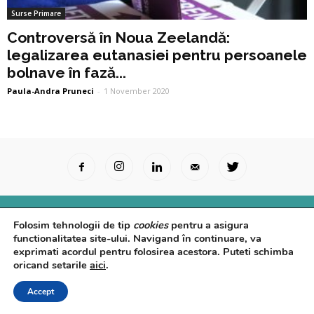
Surse Primare
Controversă în Noua Zeelandă:
legalizarea eutanasiei pentru persoanele
bolnave în fază...
Paula-Andra Pruneci
-
1 November 2020
Surse Primare
Analize
Interviuri
Video
Folosim tehnologii de tip
cookies
pentru a asigura
Rapoarte epidemiologice
Despre noi
Confidențialitate
functionalitatea site-ului. Navigand în continuare, va
exprimati acordul pentru folosirea acestora. Puteti schimba
© Powered by
Control F5
oricand setarile
aici
.
Accept