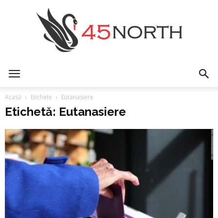
45north
Acasă
Etichete
Eutanasiere
Etichetă: Eutanasiere