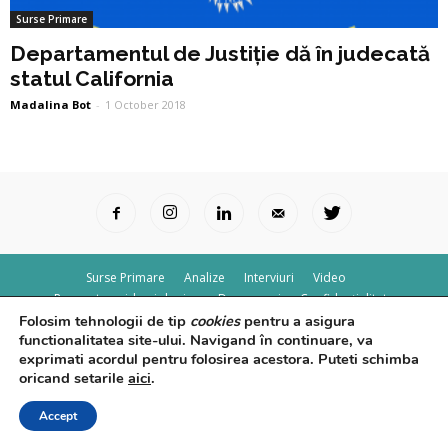
Surse Primare
Departamentul de Justiție dă în judecată
statul California
Madalina Bot
-
1 October 2018
Surse Primare
Analize
Interviuri
Video
Rapoarte epidemiologice
Despre noi
Confidențialitate
Folosim tehnologii de tip
cookies
pentru a asigura
© Powered by
Control F5
functionalitatea site-ului. Navigand în continuare, va
exprimati acordul pentru folosirea acestora. Puteti schimba
oricand setarile
aici
.
Accept