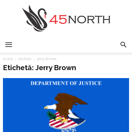
45north
Acasă
Etichete
Jerry Brown
Etichetă: Jerry Brown