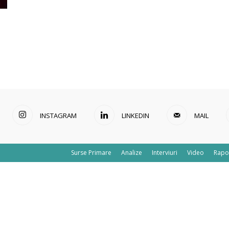
INSTAGRAM
LINKEDIN
MAIL
Surse Primare
Analize
Interviuri
Video
Rapo