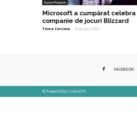
Surse Primare
Microsoft a cumpărat celebra
companie de jocuri Blizzard
Teona Corciova
-
18 January 2022
FACEBOOK
© Powered by
Control F5