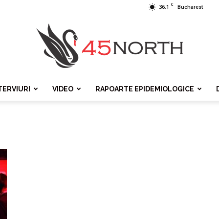
C
36.1
Bucharest
TERVIURI
VIDEO
RAPOARTE EPIDEMIOLOGICE
45north