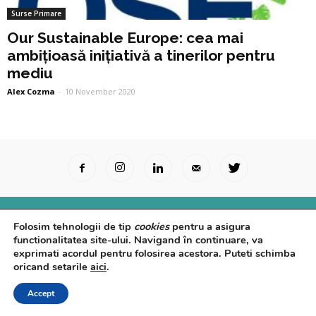
Surse Primare
Our Sustainable Europe: cea mai
ambițioasă inițiativă a tinerilor pentru
mediu
Alex Cozma
-
10 November 2020
Surse Primare
Analize
Interviuri
Video
Folosim tehnologii de tip
cookies
pentru a asigura
Rapoarte epidemiologice
Despre noi
Confidențialitate
functionalitatea site-ului. Navigand în continuare, va
exprimati acordul pentru folosirea acestora. Puteti schimba
© Powered by
Control F5
oricand setarile
aici
.
Accept