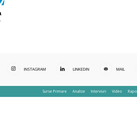
a
e
INSTAGRAM
LINKEDIN
MAIL
Surse Primare
Analize
Interviuri
Video
Rapo