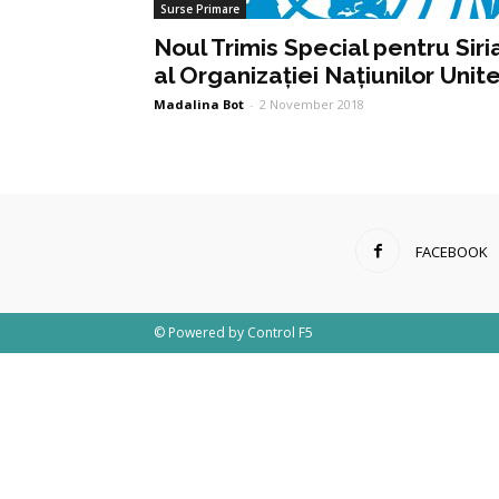
Surse Primare
Noul Trimis Special pentru Siri
al Organizației Națiunilor Unit
Madalina Bot
-
2 November 2018
FACEBOOK
© Powered by
Control F5