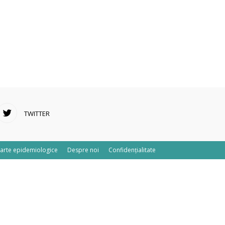
TWITTER
arte epidemiologice
Despre noi
Confidențialitate