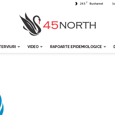
C
24.5
Sa
Bucharest
TERVIURI
VIDEO
RAPOARTE EPIDEMIOLOGICE
45north