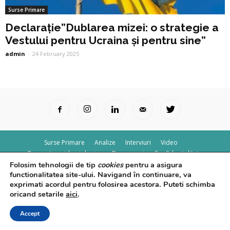
Surse Primare
Declarație”Dublarea mizei: o strategie a
Vestului pentru Ucraina și pentru sine”
admin
-
24 February 2025
Surse Primare
Analize
Interviuri
Video
Rapoarte epidemiologice
Despre noi
Confidențialitate
Folosim tehnologii de tip
cookies
pentru a asigura
© Powered by
Control F5
functionalitatea site-ului. Navigand în continuare, va
exprimati acordul pentru folosirea acestora. Puteti schimba
oricand setarile
aici
.
Accept