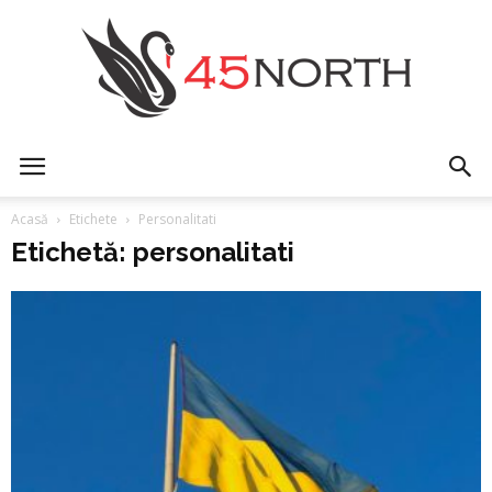
45north
Acasă
Etichete
Personalitati
Etichetă: personalitati