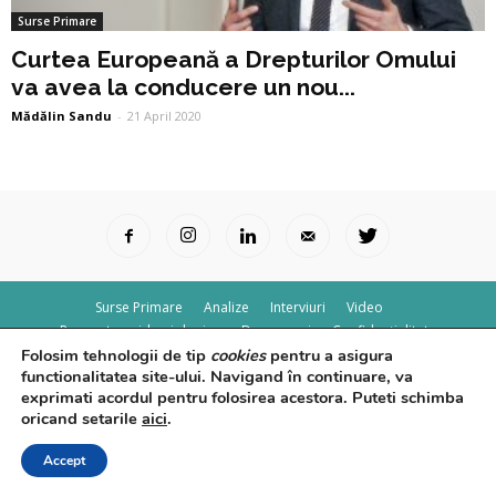
Surse Primare
Curtea Europeană a Drepturilor Omului
va avea la conducere un nou...
Mădălin Sandu
-
21 April 2020
Surse Primare
Analize
Interviuri
Video
Rapoarte epidemiologice
Despre noi
Confidențialitate
Folosim tehnologii de tip
cookies
pentru a asigura
© Powered by
Control F5
functionalitatea site-ului. Navigand în continuare, va
exprimati acordul pentru folosirea acestora. Puteti schimba
oricand setarile
aici
.
Accept