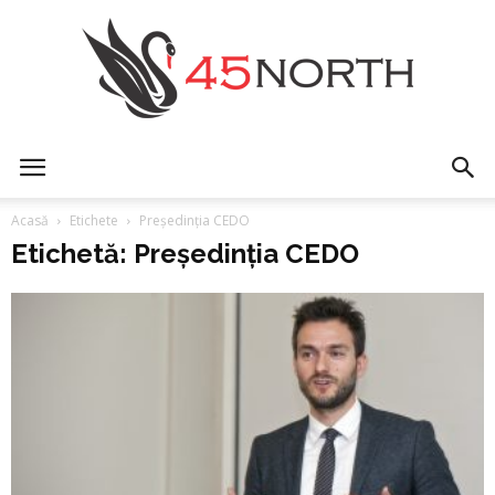
45north
Acasă
Etichete
Președinția CEDO
Etichetă: Președinția CEDO