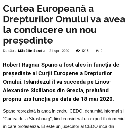
Curtea Europeană a
Drepturilor Omului va avea
la conducere un nou
președinte
De către
Mădălin Sandu
-
21 April 2020
1215
0
Robert Ragnar Spano a fost ales în funcția de
președinte al Curții Europene a Drepturilor
Omului. Islandezul îl va succeda pe Linos-
Alexandre Sicilianos din Grecia, preluând
propriu-zis funcția pe data de 18 mai 2020.
Spano reprezintă Islanda în cadrul CEDO, denumită informal și
”Curtea de la Strasbourg”, fiind considerat un expert în domeniul
în care profesează. El este un judecător al CEDO încă din