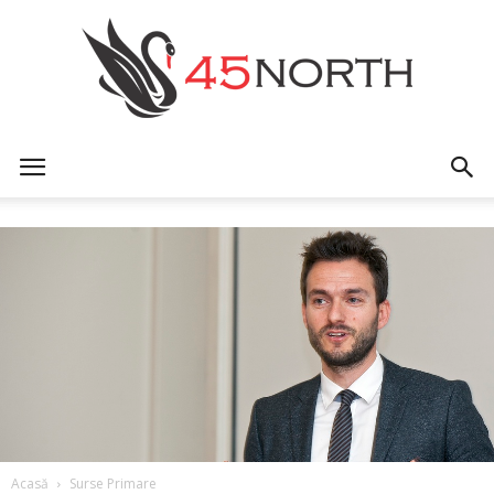
45north
Acasă
Surse Primare