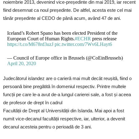
noiembrie 2013, devenind vice-președinte din mai 2019, iar recent
fiind desemnat ca noul președinte. De altfel, acesta este cel mai
tânăr președinte al CEDO de până acum, având 47 de ani.
Iceland’s Robert Spano has been elected President of the
European Court of Human Rights.
#ECHR
press release
https://t.co/M678rd3uzJ
pic.twitter.com/7Wv6LHayt6
— Council of Europe office in Brussels (@CoEinBrussels)
April 20, 2020
Judecătorul islandez are o carieră mai mult decât reușită, fiind o
persoană bine pregătită în domeniul respectiv. Printre multele
funcții pe care le-a avut de-a lungul carierei sale, a fost și aceea
de profesor de drept în cadrul
Facultății de Drept al Universității din Islanda. Mai apoi a fost
numit vice-decanul facultății respective, iar, ulterior, a devenit
decanul acesteia pentru o perioadă de 3 ani.