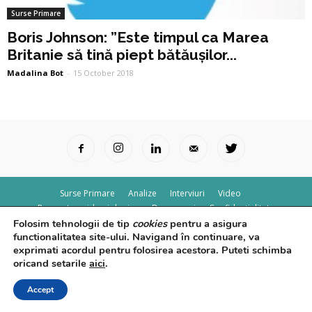
Surse Primare
Boris Johnson: ”Este timpul ca Marea
Britanie să tină piept bătăușilor...
Madalina Bot
-
15 October 2018
Surse Primare
Analize
Interviuri
Video
Rapoarte epidemiologice
Despre noi
Confidențialitate
Folosim tehnologii de tip
cookies
pentru a asigura
© Powered by
Control F5
functionalitatea site-ului. Navigand în continuare, va
exprimati acordul pentru folosirea acestora. Puteti schimba
oricand setarile
aici
.
Accept