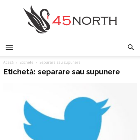
45north
Acasă
Etichete
Separare sau supunere
Etichetă: separare sau supunere