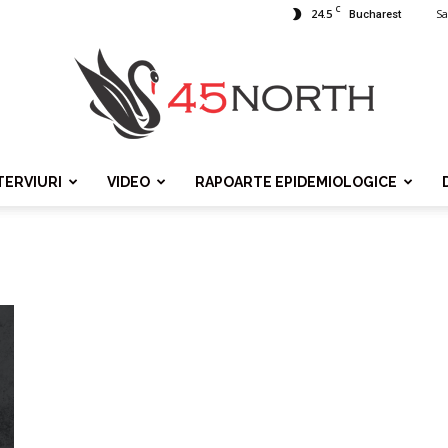
C
24.5
Sa
Bucharest
TERVIURI
VIDEO
RAPOARTE EPIDEMIOLOGICE
45north