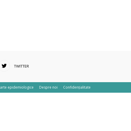
TWITTER
arte epidemiologice
Despre noi
Confidențialitate