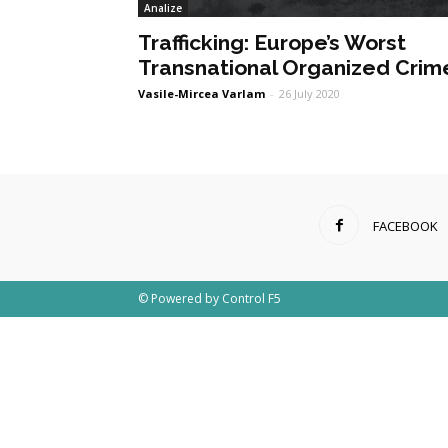
Analize
Trafficking: Europe’s Worst
Transnational Organized Crim
Vasile-Mircea Varlam
-
26 July 2020
FACEBOOK
© Powered by
Control F5