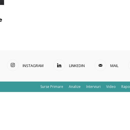
e
INSTAGRAM
LINKEDIN
MAIL
Surse Primare
Analize
Interviuri
Video
Rapo