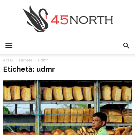
45north
Acasă
Etichete
Udmr
Etichetă: udmr