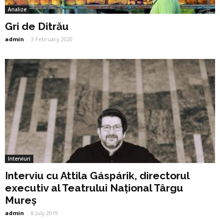
Analize
Gri de Ditrău
admin
-
3 February 2020
Interviuri
Interviu cu Attila Gáspárik, directorul
executiv al Teatrului Național Târgu
Mureș
admin
-
8 July 2019