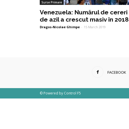
Surse Primare
Venezuela: Numărul de cereri
de azil a crescut masiv în 2018
Dragos-Nicolae Ghimpe
-
15 March 2019
FACEBOOK
© Powered by
Control F5