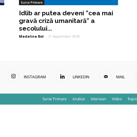
Surse Primare
Idlib ar putea deveni ”cea mai
gravă criză umanitară” a
secolului...
Madalina Bot
-
11 September 2018
INSTAGRAM
LINKEDIN
MAIL
Surse Primare
Analize
Interviuri
Video
Rapo