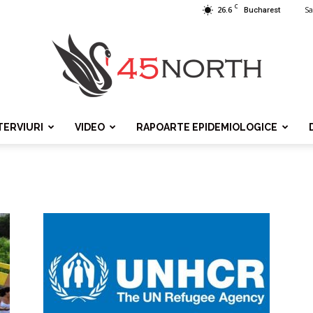
C
26.6
Sa
Bucharest
TERVIURI
VIDEO
RAPOARTE EPIDEMIOLOGICE
45north