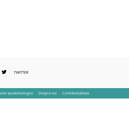
TWITTER
arte epidemiologice
Despre noi
Confidențialitate