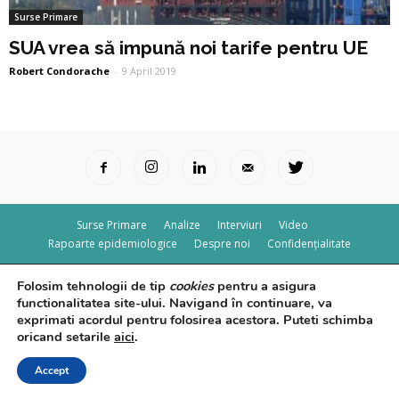
Surse Primare
SUA vrea să impună noi tarife pentru UE
Robert Condorache
-
9 April 2019
Surse Primare
Analize
Interviuri
Video
Rapoarte epidemiologice
Despre noi
Confidențialitate
© Powered by
Control F5
Folosim tehnologii de tip
cookies
pentru a asigura
functionalitatea site-ului. Navigand în continuare, va
exprimati acordul pentru folosirea acestora. Puteti schimba
oricand setarile
aici
.
Accept