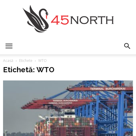
45north
Acasă
Etichete
WTO
Etichetă: WTO