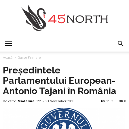
45north
Acasă
Surse Primare
Președintele
Parlamentului European-
Antonio Tajani în România
De către
Madalina Bot
-
23 November 2018
1182
0