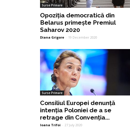
Surse Primare
Opoziția democratică din
Belarus primește Premiul
Saharov 2020
Diana Grigore
-
19 December 2020
Surse Primare
Consiliul Europei denunță
intenția Poloniei de a se
retrage din Convenția...
Ioana Trifoi
-
27 July 2020