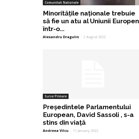
Comunitati Nationale
Minoritățile naționale trebuie
să fie un atu al Uniunii Europe
într-o...
Alexandru Dragulin
-
2 August 2022
Surse Primare
Președintele Parlamentului
European, David Sassoli , s-a
stins din viață
Andreea Vilcu
-
11 January 2022