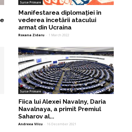
Surse Primare
Manifestarea diplomației în
ne
vederea încetării atacului
armat din Ucraina
Roxana Zidaru
-
1 March 2022
Surse Primare
Fiica lui Alexei Navalny, Daria
Navalnaya, a primit Premiul
Saharov al...
Andreea Vilcu
-
16 December 2021