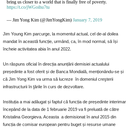
bring us closer to a world that is finally free of poverty.
https://t.co/jWGoihu7tu
— Jim Yong Kim (@JimYongKim)
January 7, 2019
Jim Young Kim parcurge, la momentul actual, cel de-al doilea
mandat în această funcție, urmând, ca, în mod normal, să își
încheie activitatea abia în anul 2022.
Un răspuns oficial în direcția anunțării demisiei actualului
președinte a fost oferit și de Banca Mondială, menționându-se și
că Jim Yong Kim va urma să lucreze în domeniul creşterii
infrastructurii în ţările în curs de dezvoltare.
Instituția a mai adăugat și faptul că funcția de președinte interimar
începând de la data de 1 februarie 2019 va fi preluată de către
Kristalina Georgieva. Aceasta a demisionat în anul 2015 din
funcția de comisar european pentru buget și resurse umane