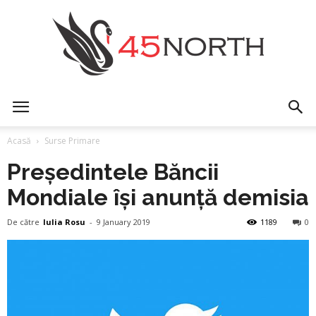
45north
Acasă
Surse Primare
Președintele Băncii
Mondiale își anunță demisia
De către
Iulia Rosu
-
9 January 2019
1189
0