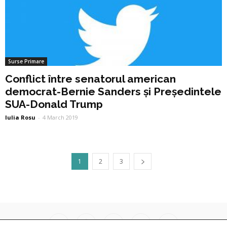
Surse Primare
Conflict între senatorul american
democrat-Bernie Sanders și Președintele
SUA-Donald Trump
Iulia Rosu
-
4 March 2019
1
2
3