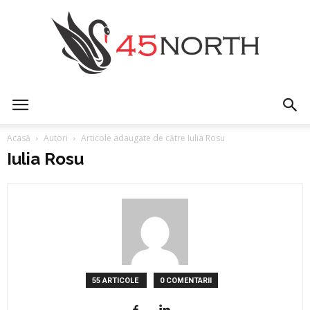
45north
Acasă
Autori
Articole adaugate de către Iulia Rosu
Iulia Rosu
55 ARTICOLE
0 COMENTARII