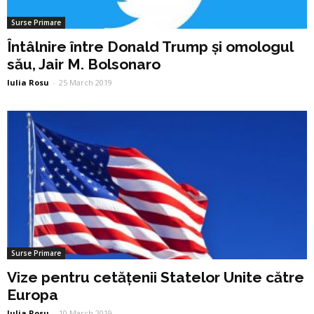
Surse Primare
Întâlnire între Donald Trump și omologul
său, Jair M. Bolsonaro
Iulia Rosu
-
25 March 2019
Surse Primare
Vize pentru cetățenii Statelor Unite către
Europa
Iulia Rosu
-
10 March 2019