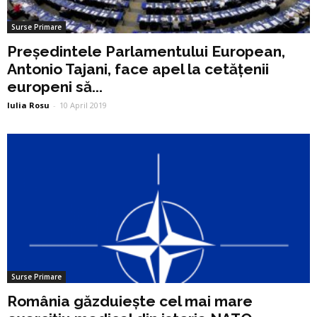
Surse Primare
Președintele Parlamentului European,
Antonio Tajani, face apel la cetățenii
europeni să...
Iulia Rosu
-
10 April 2019
Surse Primare
România găzduiește cel mai mare