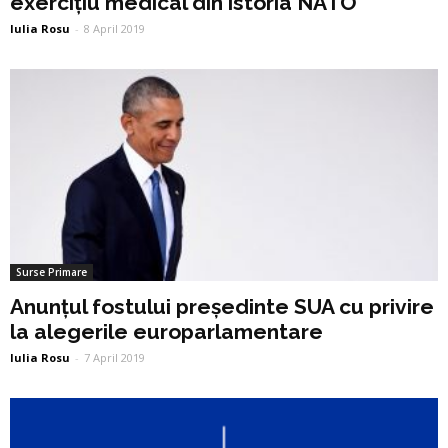
exercițiu medical din istoria NATO
Iulia Rosu
-
8 April 2019
Surse Primare
Anunțul fostului președinte SUA cu privire
la alegerile europarlamentare
Iulia Rosu
-
7 April 2019