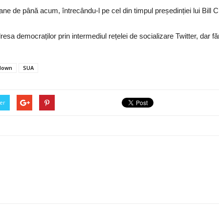
ane de până acum, întrecându-l pe cel din timpul președinției lui Bill 
sa democraților prin intermediul rețelei de socializare Twitter, dar 
down
SUA
er