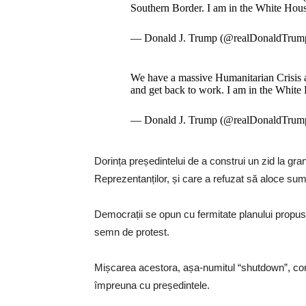
Southern Border. I am in the White Hous
— Donald J. Trump (@realDonaldTru
We have a massive Humanitarian Crisis a
and get back to work. I am in the White
— Donald J. Trump (@realDonaldTru
Dorința președintelui de a construi un zid la g
Reprezentanților, și care a refuzat să aloce suma
Democrații se opun cu fermitate planului propus
semn de protest.
Mișcarea acestora, așa-numitul “shutdown”, cont
împreuna cu președintele.