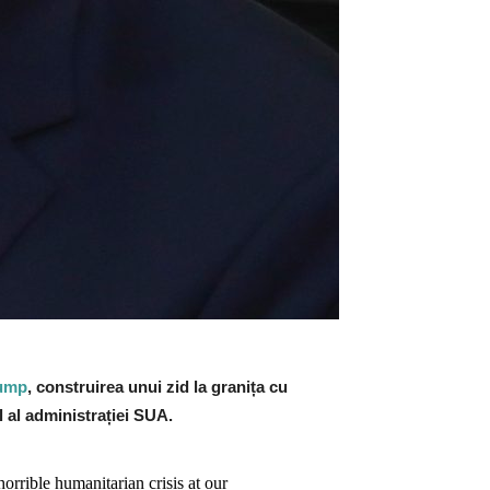
rump
, construirea unui zid la granița cu
l al administrației SUA.
rible humanitarian crisis at our