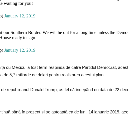
e waiting for you!
mp)
January 12, 2019
t our Southern Border. We will be out for a long time unless the Demo
 House ready to sign!
mp)
January 12, 2019
ranița cu Mexicul a fost ferm respinsă de către Partidul Democrat, ac
 de 5,7 miliarde de dolari pentru realizarea acestui plan.
 de republicanul Donald Trump, astfel că începând cu data de 22 decem
inuă până în prezent și se așteaptă ca de luni, 14 ianuarie 2019, ac