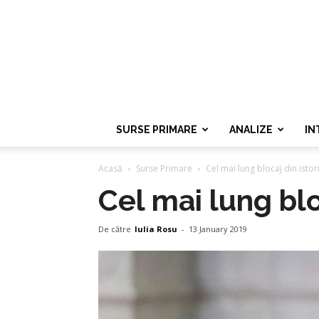
SURSE PRIMARE
ANALIZE
IN
Acasă
Surse Primare
Cel mai lung blocaj din isto
Cel mai lung blo
De către
Iulia Rosu
-
13 January 2019