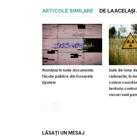
ARTICOLE SIMILARE
DE LA ACELAȘ
România în noile documente
Sute de tone de
făcute publice din Dosarele
radioactiv, în m
Epstein
convoi coordon
teritoriu contro
riscuri sunt pe
LĂSAȚI UN MESAJ