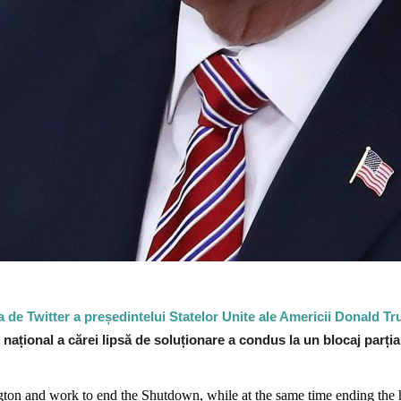
 de Twitter a președintelui Statelor Unite ale Americii Donald T
național a cărei lipsă de soluționare a condus la un blocaj parția
n and work to end the Shutdown, while at the same time ending the hor