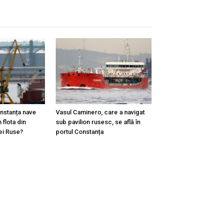
onstanța nave
Vasul Caminero, care a navigat
 flota din
sub pavilion rusesc, se află în
ei Ruse?
portul Constanța