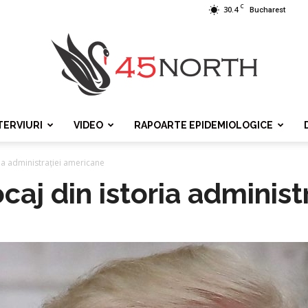
C
30.4
Bucharest
TERVIURI
VIDEO
RAPOARTE EPIDEMIOLOGICE
45north
ria administrației americane
caj din istoria adminis