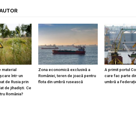
I AUTOR
 material
Zona economică exclusivă a
A primit portul C
ișcare într-un
României, teren de joacă pentru
care fac parte din
at de Rusia prin
flota din umbră rusească
umbră a Federați
lat de jihadiști. Ce
ntru România?