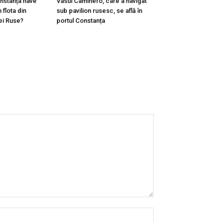
onstanța nave
Vasul Caminero, care a navigat
 flota din
sub pavilion rusesc, se află în
ei Ruse?
portul Constanța