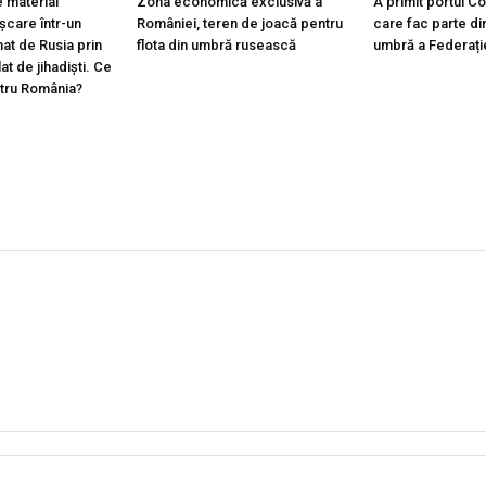
 material
Zona economică exclusivă a
A primit portul C
ișcare într-un
României, teren de joacă pentru
care fac parte din
at de Rusia prin
flota din umbră rusească
umbră a Federați
lat de jihadiști. Ce
ntru România?