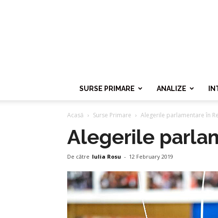
SURSE PRIMARE
ANALIZE
IN
Acasă
Surse Primare
Alegerile parlamentare în 
Alegerile parla
De către
Iulia Rosu
-
12 February 2019