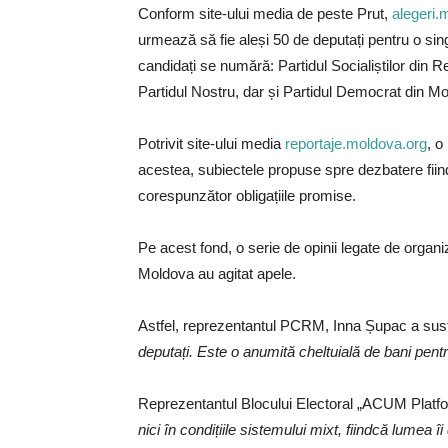
Conform site-ului media de peste Prut,
alegeri.
urmează să fie aleși 50 de deputați pentru o sing
candidați se numără: Partidul Socialiștilor din
Partidul Nostru, dar și Partidul Democrat din Mol
Potrivit site-ului media
reportaje.moldova.org
, o
acestea, subiectele propuse spre dezbatere fiin
corespunzător obligațiile promise.
Pe acest fond, o serie de opinii legate de organ
Moldova au agitat apele.
Astfel, reprezentantul PCRM, Inna Șupac a susți
deputați. Este o anumită cheltuială de bani pentr
Reprezentantul Blocului Electoral „ACUM Platf
nici în condițiile sistemului mixt, fiindcă lumea î