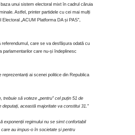
baza unui sistem electoral mixt în cadrul căruia
inale. Astfel, printer partidele cu cei mai mulți
cul Electoral „ACUM Platforma DA și PAS”,
tă referendumul, care se va desfășura odată cu
a parlamentarilor care nu-și îndeplinesc
 reprezentanți ai scenei politice din Republica
, trebuie să voteze „pentru” cel puțin 51 de
 deputați, această majoritate va constitui 31.”
că exponenții regimului nu se simt confortabil
ica care au impus-o în societate și pentru