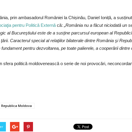
ânia, prin ambasadorul României la Chișinău, Daniel Ioniță, a susținut
ciaţia pentru Politică Externă
că:
„România nu a făcut niciodată un se
gic al Bucureştiului este de a susţine parcursul european al Republici
 ţării. Caracterul special al relaţiilor bilaterale dintre România şi R
bun fundament pentru dezvoltarea, pe toate palierele, a cooperării dintre
n sfera politică moldovenească o serie de noi provocări, neconcordanț
Republica Moldova
er