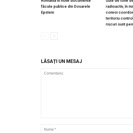
România în noile documente
Sute de tone de
făcute publice din Dosarele
radioactiv, în m
Epstein
convoi coordon
teritoriu contro
riscuri sunt pe
LĂSAȚI UN MESAJ