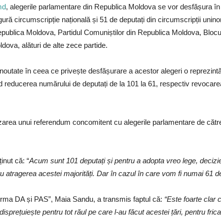
md
, alegerile parlamentare din Republica Moldova se vor desfășura în 
ură circumscripție națională și 51 de deputați din circumscripții uninom
 Republica Moldova, Partidul Comuniștilor din Republica Moldova, Blo
dova, alături de alte zece partide.
 noutate în ceea ce privește desfășurare a acestor alegeri o reprezin
d reducerea numărului de deputați de la 101 la 61, respectiv revocare
izarea unui referendum concomitent cu alegerile parlamentare de către
nut că: “
Acum sunt 101 deputați și pentru a adopta vreo lege, decizie
u atragerea acestei majorități. Dar în cazul în care vom fi numai 61 de
orma DA și PAS”, Maia Sandu, a transmis faptul că:
“Este foarte clar 
i disprețuiește pentru tot răul pe care l-au făcut acestei țări, pentru fr