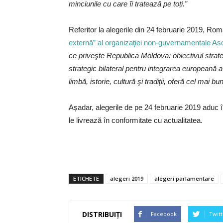
minciunile cu care îi tratează pe toți.”
Referitor la alegerile din 24 februarie 2019, Rom
externă” al organizaţiei non-guvernamentale Aso
ce priveşte Republica Moldova: obiectivul strate
strategic bilateral pentru integrarea europeană a
limbă, istorie, cultură şi tradiţii, oferă cel mai 
Așadar, alegerile de pe 24 februarie 2019 aduc î
le livrează în conformitate cu actualitatea.
ETICHETE
alegeri 2019
alegeri parlamentare
DISTRIBUIȚI
Facebook
Twitt