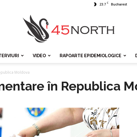
C
23.7
Bucharest
TERVIURI
VIDEO
RAPOARTE EPIDEMIOLOGICE
45north
Republica Moldova
mentare în Republica 