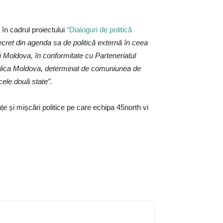
 în cadrul proiectului
“Dialoguri de politică
cret din agenda sa de politică externă în ceea
i Moldova, în conformitate cu Parteneriatul
epublica Moldova, determinat de comuniunea de
 cele două state”.
e și mișcări politice pe care echipa 45north vi