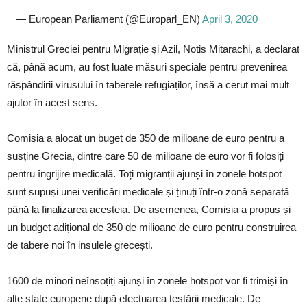
— European Parliament (@Europarl_EN)
April 3, 2020
Ministrul Greciei pentru Migrație și Azil, Notis Mitarachi, a declarat
că, până acum, au fost luate măsuri speciale pentru prevenirea
răspândirii virusului în taberele refugiaților, însă a cerut mai mult
ajutor în acest sens.
Comisia a alocat un buget de 350 de milioane de euro pentru a
susține Grecia, dintre care 50 de milioane de euro vor fi folosiți
pentru îngrijire medicală. Toți migranții ajunși în zonele hotspot
sunt supuși unei verificări medicale și ținuți într-o zonă separată
până la finalizarea acesteia. De asemenea, Comisia a propus și
un budget adițional de 350 de milioane de euro pentru construirea
de tabere noi în insulele grecești.
1600 de minori neînsoțiți ajunși în zonele hotspot vor fi trimiși în
alte state europene după efectuarea testării medicale. De