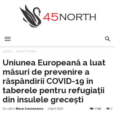
45north
Acasă
Surse Primare
Uniunea Europeană a luat
măsuri de prevenire a
răspândirii COVID-19 în
taberele pentru refugiații
din insulele grecești
De către
Mara Craciunescu
-
5 April 2020
1166
0