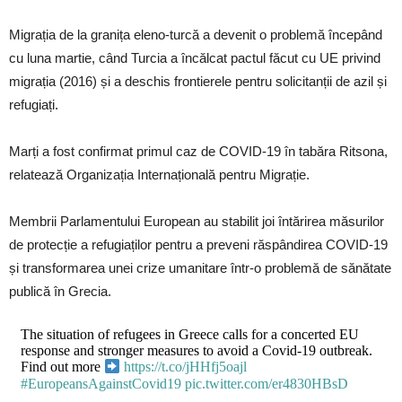
Migrația de la granița eleno-turcă a devenit o problemă începând
cu luna martie, când Turcia a încălcat pactul făcut cu UE privind
migrația (2016) și a deschis frontierele pentru solicitanții de azil și
refugiați.
Marți a fost confirmat primul caz de COVID-19 în tabăra Ritsona,
relatează Organizația Internațională pentru Migrație.
Membrii Parlamentului European au stabilit joi întărirea măsurilor
de protecție a refugiaților pentru a preveni răspândirea COVID-19
și transformarea unei crize umanitare într-o problemă de sănătate
publică în Grecia.
The situation of refugees in Greece calls for a concerted EU
response and stronger measures to avoid a Covid-19 outbreak.
Find out more
https://t.co/jHHfj5oajl
#EuropeansAgainstCovid19
pic.twitter.com/er4830HBsD