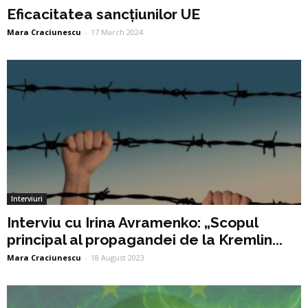
Eficacitatea sancțiunilor UE
Mara Craciunescu
-
17 March 2024
Interviuri
Interviu cu Irina Avramenko: „Scopul
principal al propagandei de la Kremlin...
Mara Craciunescu
-
18 August 2023