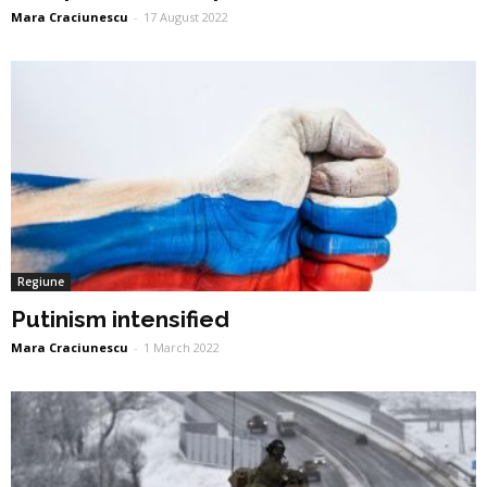
Mara Craciunescu
-
17 August 2022
Regiune
Putinism intensified
Mara Craciunescu
-
1 March 2022