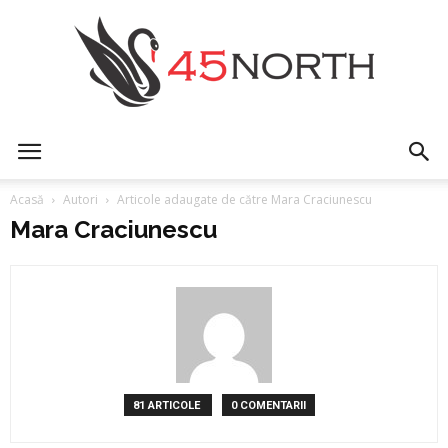
45north
Acasă
Autori
Articole adaugate de către Mara Craciunescu
Mara Craciunescu
81 ARTICOLE
0 COMENTARII