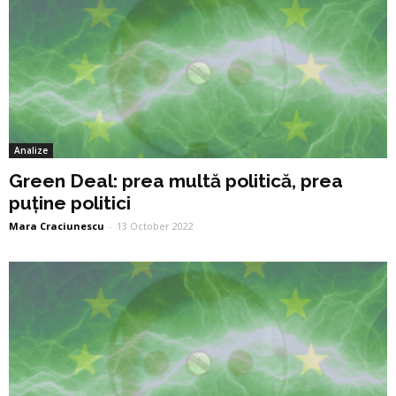
Analize
Green Deal: prea multă politică, prea
puține politici
Mara Craciunescu
-
13 October 2022