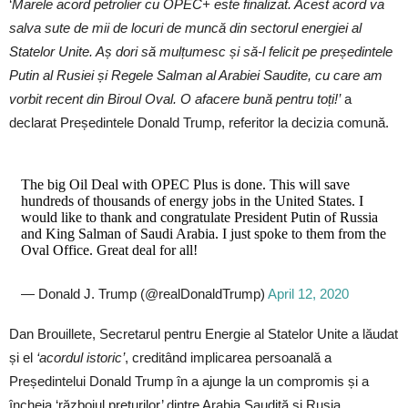
‘
Marele acord petrolier cu OPEC+ este finalizat. Acest acord va
salva sute de mii de locuri de muncă din sectorul energiei al
Statelor Unite. Aș dori să mulțumesc și să-l felicit pe președintele
Putin al Rusiei și Regele Salman al Arabiei Saudite, cu care am
vorbit recent din Biroul Oval. O afacere bună pentru toți!’
a
declarat Președintele Donald Trump, referitor la decizia comună.
The big Oil Deal with OPEC Plus is done. This will save
hundreds of thousands of energy jobs in the United States. I
would like to thank and congratulate President Putin of Russia
and King Salman of Saudi Arabia. I just spoke to them from the
Oval Office. Great deal for all!
— Donald J. Trump (@realDonaldTrump)
April 12, 2020
Dan Brouillete, Secretarul pentru Energie al Statelor Unite a lăudat
și el
‘acordul istoric’
, creditând implicarea persoanală a
Președintelui Donald Trump în a ajunge la un compromis și a
încheia ‘războiul prețurilor’ dintre Arabia Saudită și Rusia.