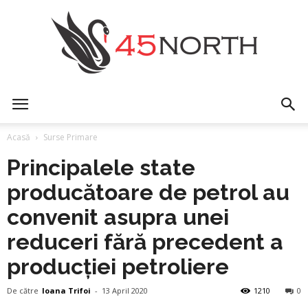
45north
Acasă
Surse Primare
Principalele state
producătoare de petrol au
convenit asupra unei
reduceri fără precedent a
producției petroliere
De către
Ioana Trifoi
-
13 April 2020
1210
0