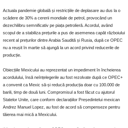
Actuala pandemie globală și restricțiile de deplasare au dus la o
scădere de 30% a cererii mondiale de petrol, provocând un
dezechilibru semnificativ pe piața petrolieră. Acordul, având
scopul de a stabiliza prețurile a pus de asemenea capăt războiului
recent al prețurilor dintre Arabia Saudită și Rusia, după ce OPEC
nu a reușit în martie să ajungă la un acord privind reducerile de
producție.
Obiecțiile Mexicului au reprezentat un impediment în încheierea
acordulului, însă neînțelegerile au fost rezolvate după ce OPEC+
a convenit ca Mexic să-și reducă producția doar cu 100.000 de
barili, timp de două luni. Compromisul a fost făcut cu ajutorul
Statelor Unite, care conform declarațiilor Președintelui mexican
Andrez Manuel Lopez, au fost de acord să compenseze pentru
tăierea mai mică a Mexicului.