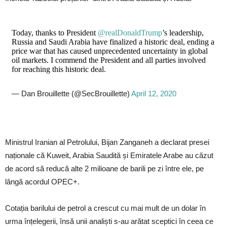
Today, thanks to President
@realDonaldTrump
’s leadership,
Russia and Saudi Arabia have finalized a historic deal, ending a
price war that has caused unprecedented uncertainty in global
oil markets. I commend the President and all parties involved
for reaching this historic deal.
— Dan Brouillette (@SecBrouillette)
April 12, 2020
Ministrul Iranian al Petrolului, Bijan Zanganeh a declarat presei
naționale că Kuweit, Arabia Saudită și Emiratele Arabe au căzut
de acord să reducă alte 2 milioane de barili pe zi între ele, pe
lângă acordul OPEC+.
Cotația barilului de petrol a crescut cu mai mult de un dolar în
urma înțelegerii, însă unii analiști s-au arătat sceptici în ceea ce