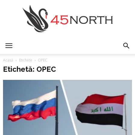
45north
Acasă
Etichete
OPEC
Etichetă: OPEC