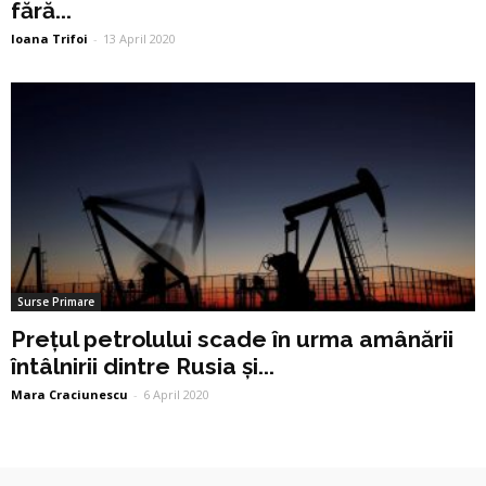
fără...
Ioana Trifoi
-
13 April 2020
Surse Primare
Prețul petrolului scade în urma amânării
întâlnirii dintre Rusia și...
Mara Craciunescu
-
6 April 2020