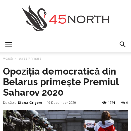
45north
Acasă
Surse Primare
Opoziția democratică din
Belarus primește Premiul
Saharov 2020
De către
Diana Grigore
-
19 December 2020
1274
0