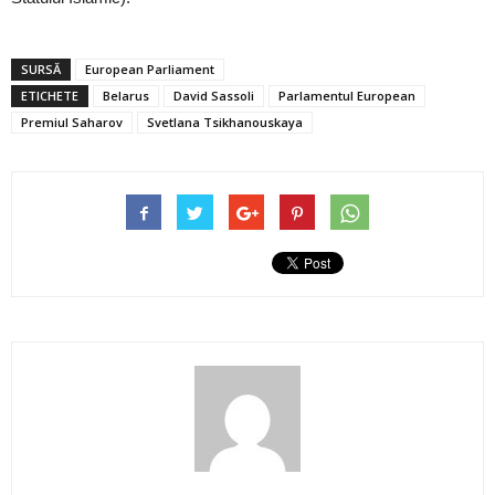
SURSĂ
European Parliament
ETICHETE
Belarus
David Sassoli
Parlamentul European
Premiul Saharov
Svetlana Tsikhanouskaya