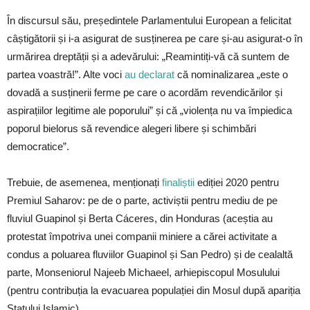
În discursul său, președintele Parlamentului European a felicitat
câștigătorii și i-a asigurat de susținerea pe care și-au asigurat-o în
urmărirea dreptății și a adevărului: „Reamintiți-vă că suntem de
partea voastră!”. Alte voci
au declarat
că nominalizarea „este o
dovadă a susținerii ferme pe care o acordăm revendicărilor și
aspirațiilor legitime ale poporului” și că „violența nu va împiedica
poporul bielorus să revendice alegeri libere și schimbări
democratice”.
Trebuie, de asemenea, menționați
finaliștii
ediției 2020 pentru
Premiul Saharov: pe de o parte, activiștii pentru mediu de pe
fluviul Guapinol și Berta Cáceres, din Honduras (aceștia au
protestat împotriva unei companii miniere a cărei activitate a
condus a poluarea fluviilor Guapinol și San Pedro) și de cealaltă
parte, Monseniorul Najeeb Michaeel, arhiepiscopul Mosulului
(pentru contribuția la evacuarea populației din Mosul după apariția
Statului Islamic).