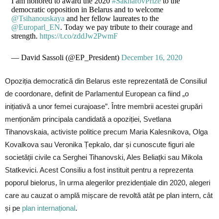
I am honored to award the 2020
#SakharovPrize
to the
democratic opposition in Belarus and to welcome
@Tsihanouskaya
and her fellow laureates to the
@Europarl_EN
. Today we pay tribute to their courage and
strength.
https://t.co/zddJw2PwmF
— David Sassoli (@EP_President)
December 16, 2020
Opoziția democratică din Belarus este reprezentată de Consiliul
de coordonare, definit de Parlamentul European ca fiind „o
inițiativă a unor femei curajoase”. Între membrii acestei grupări
menționăm principala candidată a opoziției, Svetlana
Tihanovskaia, activiste politice precum Maria Kalesnikova, Olga
Kovalkova sau Veronika Țepkalo, dar și cunoscute figuri ale
societății civile ca Serghei Tihanovski, Ales Beliațki sau Mikola
Statkevici. Acest Consiliu a fost instituit pentru a reprezenta
poporul bielorus, în urma alegerilor prezidențiale din 2020, alegeri
care au cauzat o amplă mișcare de revoltă atât pe plan intern, cât
și pe
plan internațional
.