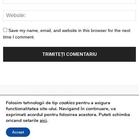
Save my name, email, and website in this browser for the next
time I comment.
Folosim tehnologii de tip
cookies
pentru a asigura
functionalitatea site-ului. Navigand în continuare, va
exprimati acordul pentru folosirea acestora. Puteti schimba
Surse Primare
Analize
Interviuri
Video
oricand setarile
aici
.
Rapoarte epidemiologice
Despre noi
Confidențialitate
Accept
© Powered by
Control F5