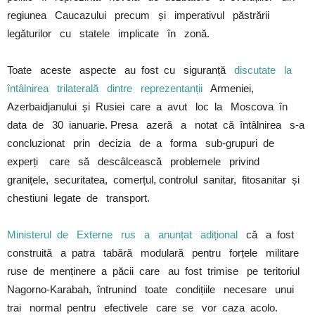
regiunea Caucazului precum și imperativul păstrării
legăturilor cu statele implicate în zonă.
Toate aceste aspecte au fost cu siguranță
discutate la
întâlnirea trilaterală dintre reprezentanții
Armeniei,
Azerbaidjanului și Rusiei care a avut loc la Moscova în
data de 30 ianuarie. Presa azeră a notat că întâlnirea s-a
concluzionat prin decizia de a forma sub-grupuri de
experți care să descâlcească problemele privind
granițele, securitatea, comerțul, controlul sanitar, fitosanitar și
chestiuni legate de transport.
Ministerul de Externe rus a anunțat adițional
că a fost
construită a patra tabără modulară pentru forțele militare
ruse de menținere a păcii care au fost trimise pe teritoriul
Nagorno-Karabah, întrunind toate condițiile necesare unui
trai normal pentru efectivele care se vor caza acolo.