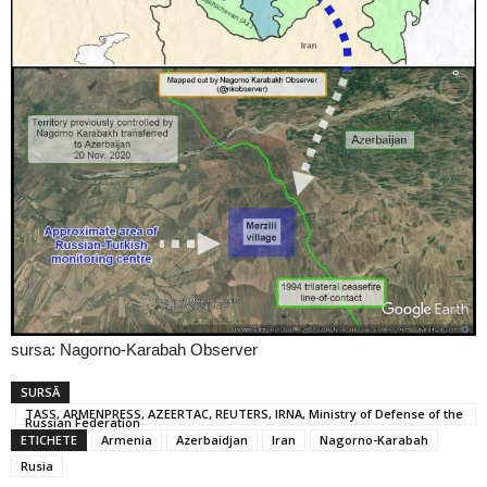
sursa: Nagorno-Karabah Observer
SURSĂ
TASS, ARMENPRESS, AZEERTAC, REUTERS, IRNA, Ministry of Defense of the
Russian Federation
ETICHETE
Armenia
Azerbaidjan
Iran
Nagorno-Karabah
Rusia