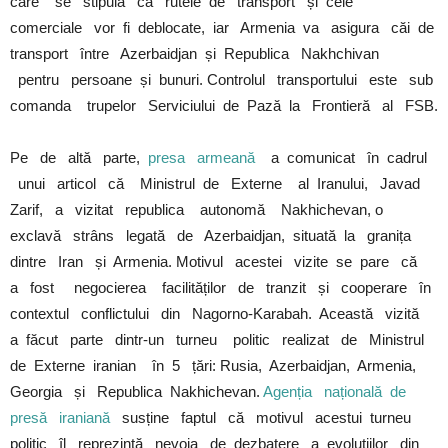
care se stipula că rutele de transport și cele
comerciale vor fi deblocate, iar Armenia va asigura căi de
transport între Azerbaidjan și Republica Nakhchivan
pentru persoane și bunuri. Controlul transportului este sub
comanda trupelor Serviciului de Pază la Frontieră al FSB.
Pe de altă parte,
presa armeană
a comunicat în cadrul
unui articol că Ministrul de Externe al Iranului, Javad
Zarif, a vizitat republica autonomă Nakhichevan, o
exclavă strâns legată de Azerbaidjan, situată la granița
dintre Iran și Armenia. Motivul acestei vizite se pare că
a fost negocierea facilităților de tranzit și cooperare în
contextul conflictului din Nagorno-Karabah. Această vizită
a făcut parte dintr-un turneu politic realizat de Ministrul
de Externe iranian în 5 țări: Rusia, Azerbaidjan, Armenia,
Georgia și Republica Nakhichevan.
Agenția națională de
presă iraniană
susține faptul că motivul acestui turneu
politic îl reprezintă nevoia de dezbatere a evoluțiilor din