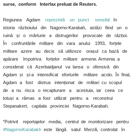
surse, conform Interfax preluat de Reuters.
Regiunea Agdam
reprezintă un punct sensibil
în
istoria războiului din Nagorno-Karabah, astăzi fiind un o
ruină și o mărturie a distrugerilor provocate de război.
În confruntările militare din vara anului 1993, forțele
militare azere au decis să utilizeze orașul ca bază de
apărare împotriva forțelor militare armene. Armenia a
considerat că Azerbaidjanul va lansa o ofensivă din
Agdam și și-a intensificat eforturile militare acolo. În final,
Agdam a fost distrus intenționat de militari cu scopul
de a nu risca o recapturare a acestuia, iar ceea ce
totuși a rămas a fost utilizat pentru a reconstrui
Stepanakert, capitala provinciei Nagorno-Karabah.
“Potrivit reportajelor media, centrul de monitorizare pentru
#NagornoKarabakh
este lângă satul Merzili, controlat în