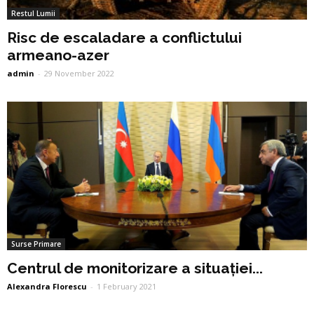
Restul Lumii
Risc de escaladare a conflictului
armeano-azer
admin
-
29 November 2022
Surse Primare
Centrul de monitorizare a situației...
Alexandra Florescu
-
1 February 2021