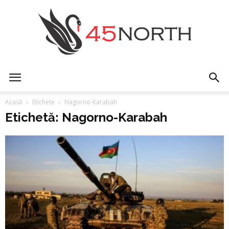
45north
Acasă
Etichete
Nagorno-Karabah
Etichetă: Nagorno-Karabah