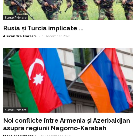
Surse Primare
Rusia și Turcia implicate ...
Alexandra Florescu
-
1 December 2020
Surse Primare
Noi conflicte între Armenia și Azerbaidjan
asupra regiunii Nagorno-Karabah
Mara Craciunescu
-
28 September 2020