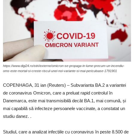
https://www.digi24.ro/stiri/externe/omicron-se-propaga-in-lume-precum-un-incendiu-
oms-este-mortal-si-creste-riscul-unei-noi-variante-si-mai-periculoase-1791901
COPENHAGA, 31 ian (Reuters) – Subvarianta BA.2 a variantei
de coronavirus Omicron, care a preluat rapid controlul în
Danemarca, este mai transmisibilă decât BA.1, mai comună, și
mai capabilă să infecteze persoanele vaccinate, a constatat un
studiu danez. .
Studiul, care a analizat infecțiile cu coronavirus în peste 8.500 de