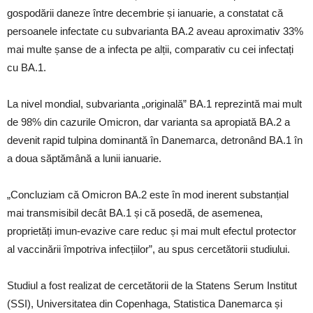
gospodării daneze între decembrie și ianuarie, a constatat că
persoanele infectate cu subvarianta BA.2 aveau aproximativ 33%
mai multe șanse de a infecta pe alții, comparativ cu cei infectați
cu BA.1.
La nivel mondial, subvarianta „originală” BA.1 reprezintă mai mult
de 98% din cazurile Omicron, dar varianta sa apropiată BA.2 a
devenit rapid tulpina dominantă în Danemarca, detronând BA.1 în
a doua săptămână a lunii ianuarie.
„Concluziam că Omicron BA.2 este în mod inerent substanțial
mai transmisibil decât BA.1 și că posedă, de asemenea,
proprietăți imun-evazive care reduc și mai mult efectul protector
al vaccinării împotriva infecțiilor”, au spus cercetătorii studiului.
Studiul a fost realizat de cercetătorii de la Statens Serum Institut
(SSI), Universitatea din Copenhaga, Statistica Danemarca și