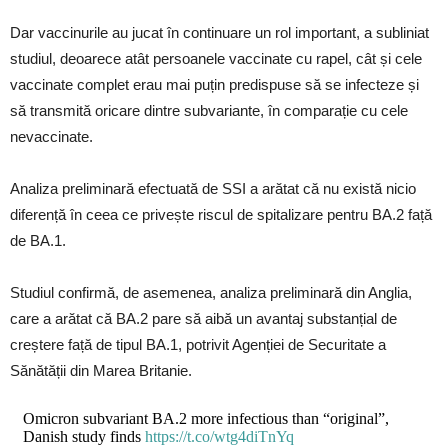
Dar vaccinurile au jucat în continuare un rol important, a subliniat
studiul, deoarece atât persoanele vaccinate cu rapel, cât și cele
vaccinate complet erau mai puțin predispuse să se infecteze și
să transmită oricare dintre subvariante, în comparație cu cele
nevaccinate.
Analiza preliminară efectuată de SSI a arătat că nu există nicio
diferență în ceea ce privește riscul de spitalizare pentru BA.2 față
de BA.1.
Studiul confirmă, de asemenea, analiza preliminară din Anglia,
care a arătat că BA.2 pare să aibă un avantaj substanțial de
creștere față de tipul BA.1, potrivit Agenției de Securitate a
Sănătății din Marea Britanie.
Omicron subvariant BA.2 more infectious than “original”,
Danish study finds
https://t.co/wtg4diTnYq