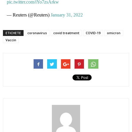
pic.twitter.com/iYo7zsArkw
— Reuters (@Reuters)
January 31, 2022
ETICHETE
coronavirus
covid treatment
COVID-19
omicron
Vaccin