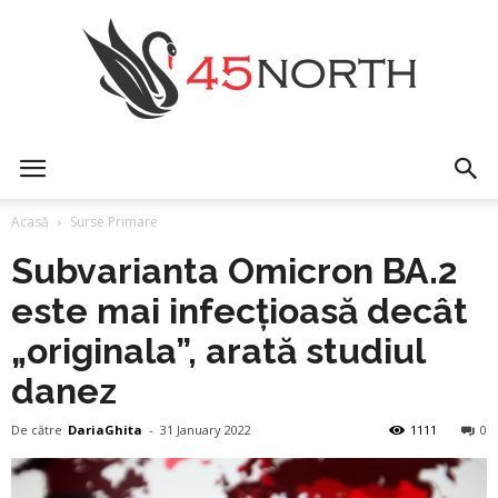
45north
Acasă
Surse Primare
Subvarianta Omicron BA.2
este mai infecțioasă decât
„originala”, arată studiul
danez
De către
DariaGhita
-
31 January 2022
1111
0