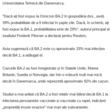
Universitatea Tehnică din Danemarca.
“Dacă ați fost expus la Omicron BA.2 în gospodăria dvs., aveți
39% probabilitate de a fi infectat în șapte zile. Dacă, în schimb, ați
fost expus la BA.1, probabilitatea este de 29%”, autorul principal al
studiului Frederik Plesner a declarat pentru Reuters.
Asta sugerează că BA.2 este cu aproximativ 33% mai infecțios
decât BA.1, a adăugat el.
Cazurile BA.2 au fost înregistrate și în Statele Unite, Marea
Britanie, Suedia și Norvegia, dar într-o măsură mult mai mică
decât în ​​Danemarca, unde reprezintă aproximativ 82% din cazuri.
Studiul a mai arătat că BA.2 a fost relativ mai blând decât BA.1 la
infectarea persoanelor vaccinate și vaccinate cu rapel, indicând
„proprietăți imune evazive” mai mari ale subvariantei.