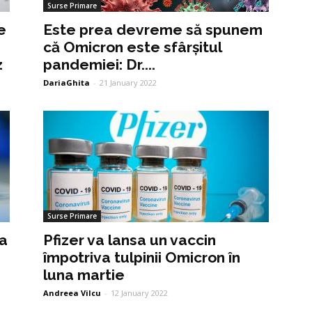
Surse Primare
e
Este prea devreme să spunem
că Omicron este sfârșitul
z
pandemiei: Dr....
DariaGhita
-
21 January 2022
Surse Primare
ta
Pfizer va lansa un vaccin
împotriva tulpinii Omicron în
luna martie
Andreea Vilcu
-
12 January 2022