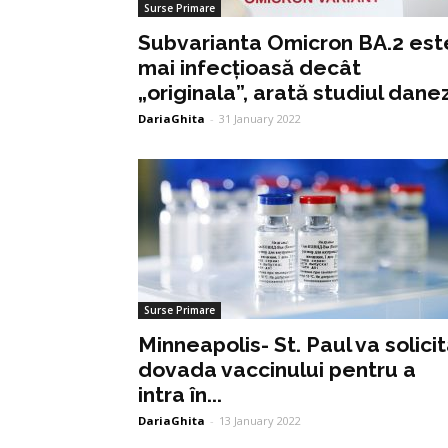
Surse Primare
Subvarianta Omicron BA.2 est
mai infecțioasă decât
„originala”, arată studiul dane
DariaGhita
-
31 January 2022
Surse Primare
Minneapolis- St. Paul va solici
dovada vaccinului pentru a
intra în...
DariaGhita
-
13 January 2022