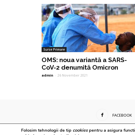
Surse Primare
OMS: noua variantă a SARS-
CoV-2 denumită Omicron
admin
-
26 November 2021
FACEBOOK
Folosim tehnologii de tip
cookies
pentru a asigura functi