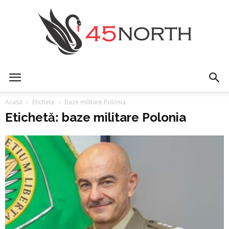
45north
Acasă
Etichete
Baze militare Polonia
Etichetă: baze militare Polonia