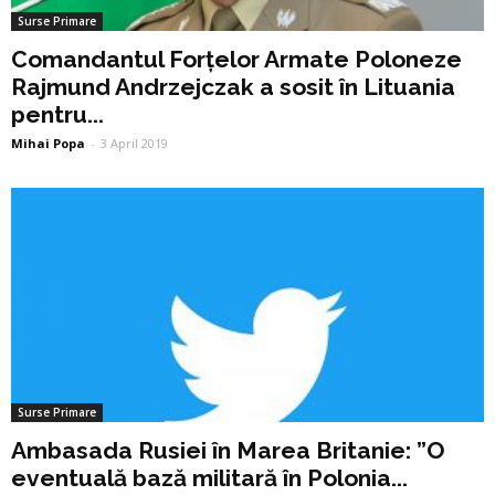
Surse Primare
Comandantul Forțelor Armate Poloneze
Rajmund Andrzejczak a sosit în Lituania
pentru...
Mihai Popa
-
3 April 2019
Surse Primare
Ambasada Rusiei în Marea Britanie: ”O
eventuală bază militară în Polonia...