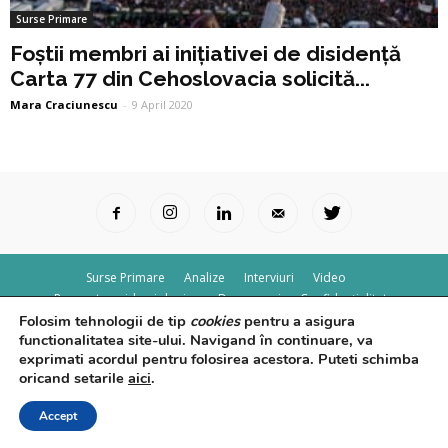
Surse Primare
Foștii membri ai inițiativei de disidență
Carta 77 din Cehoslovacia solicită...
Mara Craciunescu
-
9 April 2020
Surse Primare
Analize
Interviuri
Video
Rapoarte epidemiologice
Despre noi
Confidențialitate
Folosim tehnologii de tip
cookies
pentru a asigura
© Powered by
Control F5
functionalitatea site-ului. Navigand în continuare, va
exprimati acordul pentru folosirea acestora. Puteti schimba
oricand setarile
aici
.
Accept