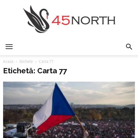
45north
Acasă
Etichete
Carta 77
Etichetă: Carta 77